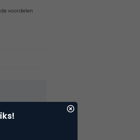
r de voordelen
iks!
elNext, RvT