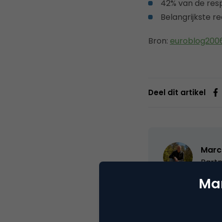
42% van de res
Belangrijkste r
Bron:
euroblog2006
Deel dit artikel
Marc
Partn
Mar
Oprichter/partn
VPRO, Bestuur Lu