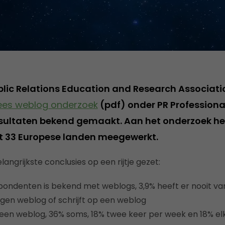
lic Relations Education and Research Associat
ees weblog onderzoek
(pdf) onder PR Profession
esultaten bekend gemaakt. Aan het onderzoek h
it 33 Europese landen meegewerkt.
angrijkste conclusies op een rijtje gezet:
ondenten is bekend met weblogs, 3,9% heeft er nooit v
igen weblog of schrijft op een weblog
 een weblog, 36% soms, 18% twee keer per week en 18% el