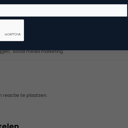
dia
ggen
,
social media marketing
 reactie te plaatsen.
kelen