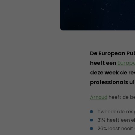
De European Pub
heeft een
Europ
deze week de r
professionals u
Arnoud
heeft de bel
Tweederde resp
31% heeft een e
26% leest nooit