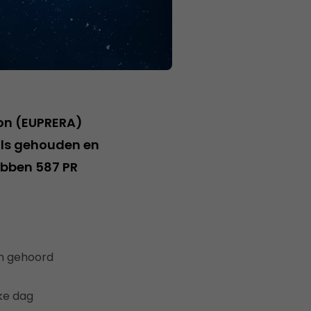
ion (EUPRERA)
als gehouden en
ebben 587 PR
an gehoord
ke dag