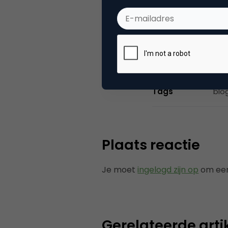
Categorie
Me
Tags
blo
Plaats reactie
Je moet
ingelogd zijn op
om een
Gerelateerde arti