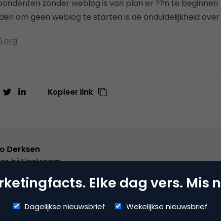
pondenten zonder weblog is van plan er ??n te beginnen
eden om geen weblog te starten is de onduidelijkheid ove
.org
Kopieer link
o Derksen
er bij
Upstream
ketingfacts. Elke dag vers. Mis n
er Upstream, Marketingfacts, Arnhem Direct, SportNext, Trav
xor Live, social business, onderwijs, fotografie en vader!
Dagelijkse nieuwsbrief
Wekelijkse nieuwsbrief