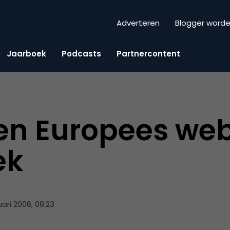
Adverteren
Blogger word
Jaarboek
Podcasts
Partnercontent
en Europees we
ek
uari 2006, 08:23