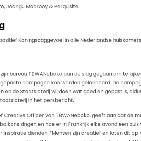
te, Jeangu Macrooy & Perquisite
ng
positief Koningsdaggevoel in alle Nederlandse huiskamers
et zijn bureau TBWANeboko aan de slag gegaan om te kijke
angepaste campagne kon worden gelanceerd. De campagn
n en de Staatsloterij wil doen wat goed en gepast is, aldu
taatsloterij in het persbericht.
ief Creative Officer van TBWANeboko, geeft aan dat de me
 balkons zingen en hoe er in Frankrijk elke avond een qui
r inspiratie dienden. “Mensen zijn creatief en laten dit op 