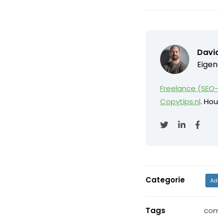
David
Eigen
Freelance (SEO-
Copytips.nl
. Hou
Categorie
Ad
Tags
com