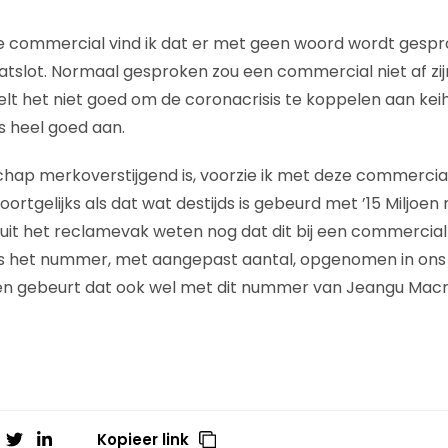
e commercial vind ik dat er met geen woord wordt gespr
tslot. Normaal gesproken zou een commercial niet af zij
elt het niet goed om de coronacrisis te koppelen aan kei
s heel goed aan.
ap merkoverstijgend is, voorzie ik met deze commercial
 soortgelijks als dat wat destijds is gebeurd met ’15 Miljoe
uit het reclamevak weten nog dat dit bij een commercia
is het nummer, met aangepast aantal, opgenomen in ons 
en gebeurt dat ook wel met dit nummer van Jeangu Macr
Kopieer link