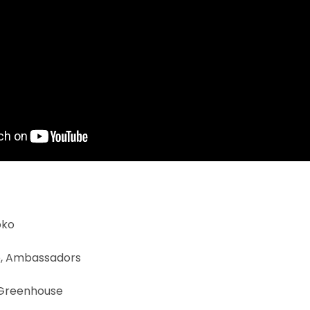
oko
ko, Ambassadors
 Greenhouse