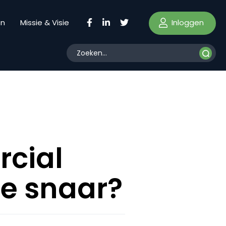
Inloggen
en
Missie & Visie
rcial
te snaar?