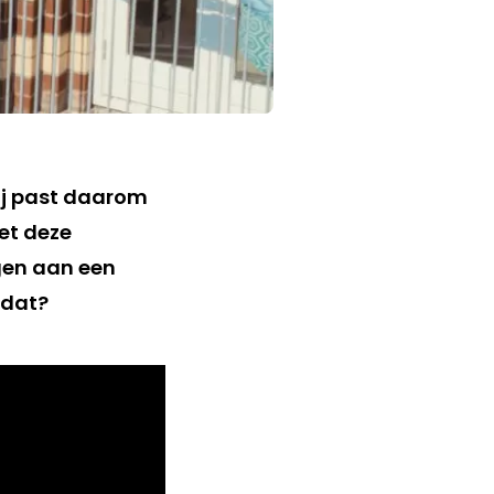
ij past daarom
et deze
gen aan een
 dat?