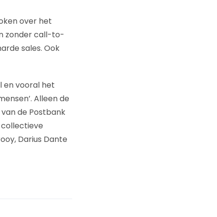
oken over het
n zonder call-to-
harde sales. Ook
 en vooral het
n mensen’. Alleen de
l van de Postbank
collectieve
ooy, Darius Dante