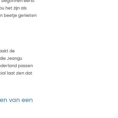
We begonnen eerst
u het zijn als
en beetje genieten
aakt de
 die Jeangu
ederland passen
al laat zien dat
pen van een