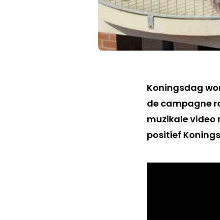
Koningsdag word
de campagne ron
muzikale video 
positief Koning