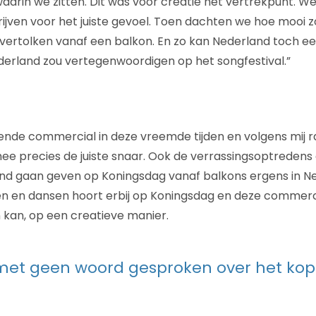
 waarin we zitten. Dit was voor creatie het vertrekpunt. 
hrijven voor het juiste gevoel. Toen dachten we hoe mooi zo
u vertolken vanaf een balkon. En zo kan Nederland toch e
erland zou vertegenwoordigen op het songfestival.”
ende commercial in deze vreemde tijden en volgens mij r
mee precies de juiste snaar. Ook de verrassingsoptredens
and gaan geven op Koningsdag vanaf balkons ergens in N
ngen en dansen hoort erbij op Koningsdag en deze commerci
kan, op een creatieve manier.
 met geen woord gesproken over het ko