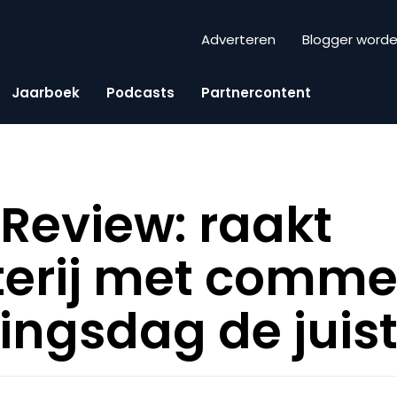
Adverteren
Blogger word
Jaarboek
Podcasts
Partnercontent
Review: raakt
terij met comme
ingsdag de juis