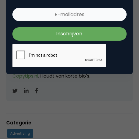
Kopieer link
David Brinks
Eigenaar bij
Hardcopy
Freelance (SEO-)copywriter
en mede-oprichter
van de
Metal Business Club
. Blogt ook op
Copytips.nl
. Houdt van korte bio's.
Categorie
Advertising