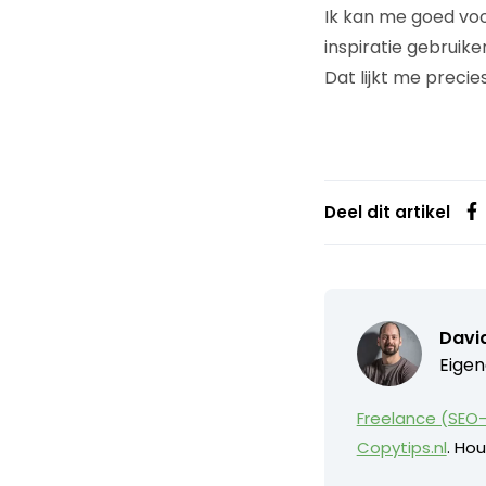
Ik kan me goed voo
inspiratie gebruik
Dat lijkt me preci
Deel dit artikel
David
Eigen
Freelance (SEO-
Copytips.nl
. Hou