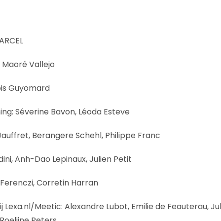
MARCEL
, Maoré Vallejo
ois Guyomard
ing: Séverine Bavon, Léoda Esteve
Jauffret, Berangere Schehl, Philippe Franc
dini, Anh-Dao Lepinaux, Julien Petit
 Ferenczi, Corretin Harran
j Lexa.nl/Meetic: Alexandre Lubot, Emilie de Feauterau, Ju
Roelijne Peters