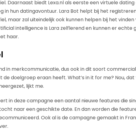
iel. Daarnaast biedt Lexa.nl als eerste een virtuele dating 
g in hun datingavontuur. Lara Bot helpt bij het registreren
el, maar zal uiteindelijk ook kunnen helpen bij het vinden 
ificial intelligence is Lara zelflerend en kunnen er echt
et haar.
l
ind in merkcommunicatie, dus ook in dit soort commercials, 
de doelgroep eraan heeft. What’s in it for me? Nou, dat 
 neergezet, lijkt me.
rt in deze campagne een aantal nieuwe features die sin
tocht naar een geschikte date. En dan worden die featur
communiceerd. Ook al is de campagne gemaakt in Frankri
ver.