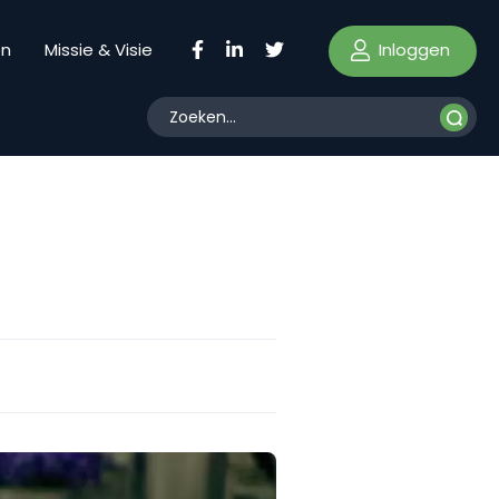
Inloggen
en
Missie & Visie