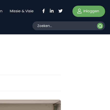
Inloggen
en
Missie & Visie