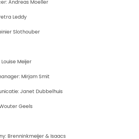
er: Andreas Moeller
Petra Leddy
einier Slothouber
Louise Meijer
anager: Mirjam Smit
nicatie: Janet Dubbelhuis
 Wouter Geels
y: Brenninkmeijer & Isaacs