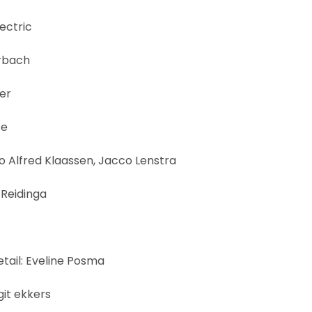
ectric
orbach
jer
se
o Alfred Klaassen, Jacco Lenstra
 Reidinga
etail: Eveline Posma
git ekkers