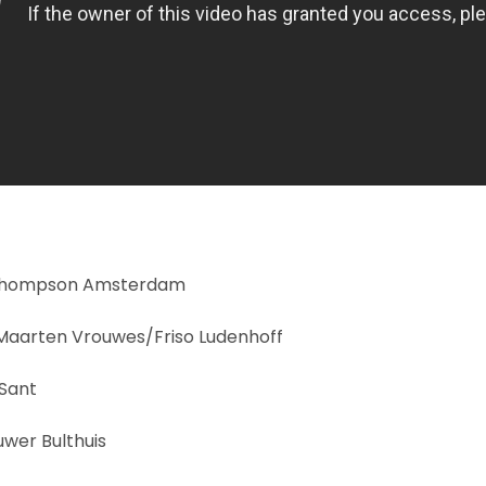
r Thompson Amsterdam
 Maarten Vrouwes/Friso Ludenhoff
 Sant
uwer Bulthuis