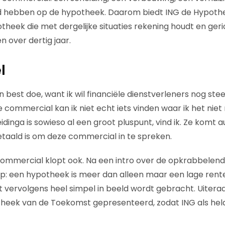
oed hebben op de hypotheek. Daarom biedt ING de Hypoth
heek die met dergelijke situaties rekening houdt en ger
n over dertig jaar.
l
n best doe, want ik wil financiële dienstverleners nog stee
e commercial kan ik niet echt iets vinden waar ik het nie
idinga is sowieso al een groot pluspunt, vind ik. Ze komt 
betaald is om deze commercial in te spreken.
commercial klopt ook. Na een intro over de opkrabbelen
: een hypotheek is meer dan alleen maar een lage rente
t vervolgens heel simpel in beeld wordt gebracht. Uitera
heek van de Toekomst gepresenteerd, zodat ING als held