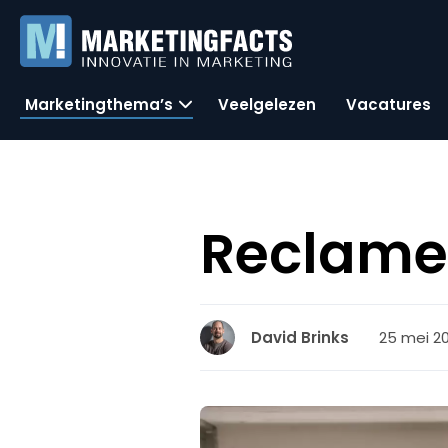
Marketingthema’s
Veelgelezen
Vacatures
Reclame
25 mei 201
David Brinks