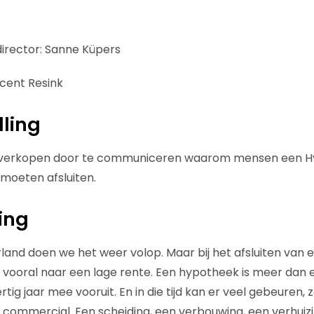
director: Sanne Küpers
incent Resink
lling
verkopen door te communiceren waarom mensen een H
moeten afsluiten.
ing
rland doen we het weer volop. Maar bij het afsluiten van
 vooral naar een lage rente. Een hypotheek is meer dan e
ig jaar mee vooruit. En in die tijd kan er veel gebeuren,
e commercial. Een scheiding, een verbouwing, een verhuiz