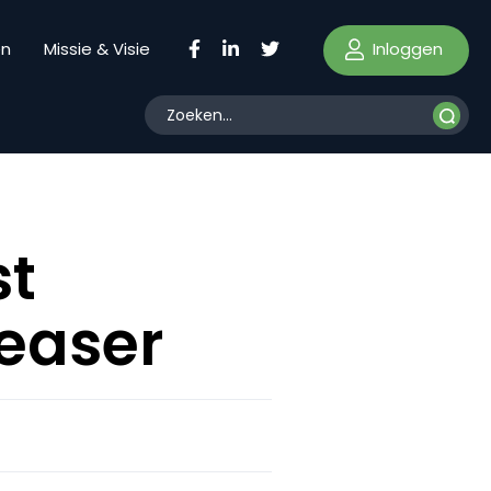
Inloggen
en
Missie & Visie
st
easer