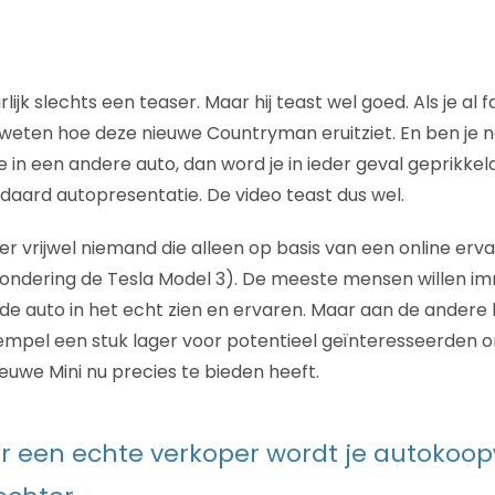
lijk slechts een teaser. Maar hij teast wel goed. Als je al 
t weten hoe deze nieuwe Countryman eruitziet. En ben je 
e in een andere auto, dan word je in ieder geval geprikkeld
ndaard autopresentatie. De video teast dus wel.
er vrijwel niemand die alleen op basis van een online erv
zondering de Tesla Model 3). De meeste mensen willen i
de auto in het echt zien en ervaren. Maar aan de andere
empel een stuk lager voor potentieel geïnteresseerden 
euwe Mini nu precies te bieden heeft.
r een echte verkoper wordt je autokoo