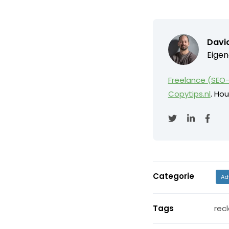
David
Eigen
Freelance (SEO-
Copytips.nl
. Hou
Categorie
Ad
Tags
rec