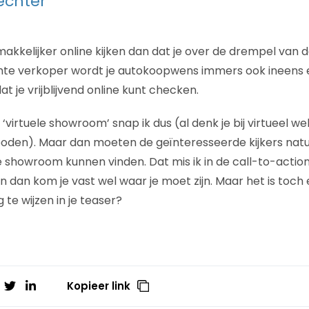
echter
makkelijker online kijken dan dat je over de drempel van
te verkoper wordt je autokoopwens immers ook ineens e
at je vrijblijvend online kunt checken.
virtuele showroom’ snap ik dus (al denk je bij virtueel we
boden). Maar dan moeten de geïnteresseerde kijkers natu
e showroom kunnen vinden. Dat mis ik in de call-to-action
n dan kom je vast wel waar je moet zijn. Maar het is toch
te wijzen in je teaser?
Kopieer link