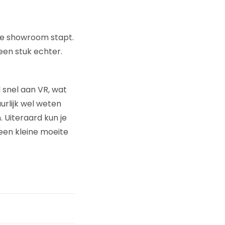
 de showroom stapt.
en stuk echter.
l snel aan VR, wat
urlijk wel weten
. Uiteraard kun je
 een kleine moeite