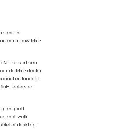
om mensen
van een nieuw Mini-
i Nederland een
or de Mini-dealer.
onaal en landelijk
ini-dealers en
ag en geeft
van met welk
obiel of desktop.”