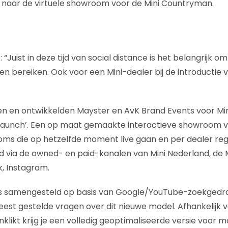
 naar de virtuele showroom voor de Mini Countryman.
: “Juist in deze tijd van social distance is het belangrijk 
en bereiken. Ook voor een Mini-dealer bij de introductie 
 en ontwikkelden Mayster en AvK Brand Events voor Min
launch’. Een op maat gemaakte interactieve showroom vo
ms die op hetzelfde moment live gaan en per dealer regi
via de owned- en paid-kanalen van Mini Nederland, de M
, Instagram.
is samengesteld op basis van Google/YouTube-zoekgedr
st gestelde vragen over dit nieuwe model. Afhankelijk 
anklikt krijg je een volledig geoptimaliseerde versie voor m