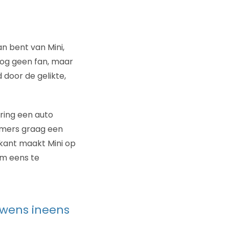
fan bent van Mini,
nog geen fan, maar
 door de gelikte,
aring een auto
mmers graag een
 kant maakt Mini op
om eens te
pwens ineens