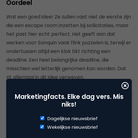
Oordeel
Wat een goed idee! Ze zullen vast niet de eerste zijn
die een escape room inzetten bij sollicitaties, maar
het past hier echt perfect. Het geeft aan dat
werken voor Sanquin vaak flink puzzelen is, terwijl er
ondertussen altijd een klok tikt richting een
deadline. Een heel belangrijke deadline, die
misschien wel letterlijk genomen kan worden. Dat
zit allemaal in dit idee verweven.
Ik vind de inzet van de escape room alleen nog wel
Marketingfacts. Elke dag vers. Mis
een beetje verwarrend. Enerzijds wordt er gezegd
niks!
dat het geen assessment is, maar bedoeld als ‘fun
element’. Terwijl vlak daarvoor in het persbericht
Dagelijkse nieuwsbrief
wordt gezegd dat je geschikt bent om bij Sanquin te
Wekelijkse nieuwsbrief
werken als je de escape room uitspeelt.