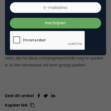
Wat ik ook nog wel voor me zie, is dat Sanquin deze
escape room inzet om potentiële kandidaten juist
te interesseren in werken bij Sanquin. Dus hem niet
pas inzetten als mensen al gesolliciteerd hebben,
maar juist als instrument om te laten zien hoe
veelzijdig en spannend het werk kan zijn. Maar
misschien gebruiken ze daar de online versie wel
voor, die na deze campagneperiode nog te spelen
is. Ik ben benieuwd, wil hem graag spelen!
Deel dit artikel
Kopieer link