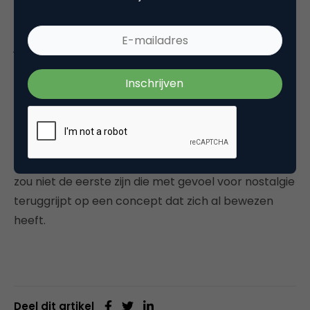
Enerzijds snap ik het ‘stoppen op het hoogtepunt’
wel, want je wilt voorkomen dat niemand meer op
je typetjes zit te wachten. Anderzijds gooi je
natuurlijk wel iets weg dat je heel zorgvuldig hebt
opgebouwd. Gaat een nieuw concept dat op
termijn evenaren of overtreffen? Het enige wat ons
als kijkers te doen staat, is afwachten waar ze mee
gaan komen. En ach, ze kunnen altijd nog dit
concept nieuw leven inblazen over een tijdje. OHRA
zou niet de eerste zijn die met gevoel voor nostalgie
teruggrijpt op een concept dat zich al bewezen
heeft.
Deel dit artikel