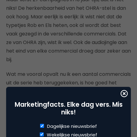
niks! De herkenbaarheid van het OHRA-stel is dan
ook hoog. Maar eerlijk is eerlijk: ik wist niet dat de
typetjes Rob en Els heten, ook al wordt dat best
vaak gezegd in de verschillende commercials. Dat
ze van OHRA zijn, wist ik wel. Ook de audiojingle aan
het eind van elke commercial droeg daar zeker aan
bij.
Wat me vooral opvalt nu ik een aantal commercials
uit de serie heb teruggekeken, is hoe goed het
steeds gelukt is om de producten of USP’s van
OHRA te communiceren via dit reclamestel.
Marketingfacts. Elke dag vers. Mis
Daarmee is wel bewezen hoe sterk dit concept
niks!
eigenlijk is. Wat natuurlijk ook meteen de vraag
oproept waarom je er dan mee zou stoppen.
Dagelijkse nieuwsbrief
Wekelijkse nieuwsbrief