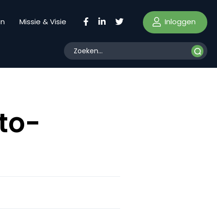
Inloggen
en
Missie & Visie
to-