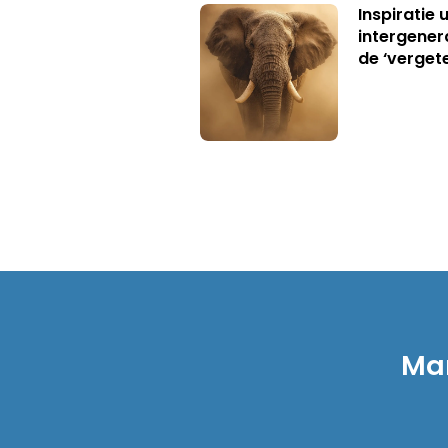
Inspiratie 
intergener
de ‘verget
Mar