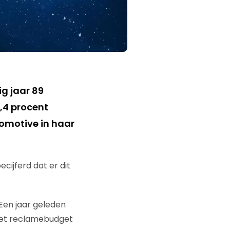
g jaar 89
6,4 procent
tomotive in haar
ijferd dat er dit
Een jaar geleden
 het reclamebudget