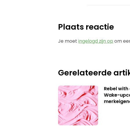
Plaats reactie
Je moet
ingelogd zijn op
om een
Gerelateerde arti
Rebel with
Wake-upca
merkeigen