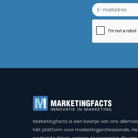
Marketingfacts is een beetje van ons allemaal,
hét platform voor marketingprofessionals. Het 
podcasts, blogs, opinies en recencies die o