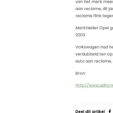
van het merk meer 
aan reclame, dit j
reclame flink tegen:
Marktleider Opel ga
2003.
Volkswagen had het
verdubbeld ten opz
auto aan reclame, d
Bron:
http://www.adform
Deel dit artikel