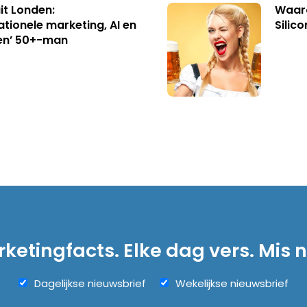
uit Londen:
Waaro
ationele marketing, AI en
Silico
en’ 50+-man
ketingfacts. Elke dag vers. Mis n
Dagelijkse nieuwsbrief
Wekelijkse nieuwsbrief