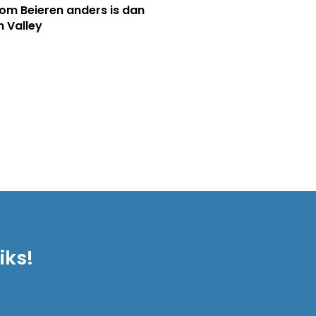
m Beieren anders is dan
n Valley
iks!