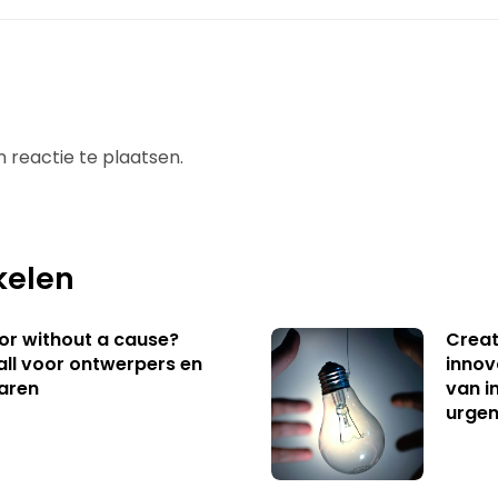
 reactie te plaatsen.
kelen
 or without a cause?
Creat
ll voor ontwerpers en
innov
aren
van i
urgen