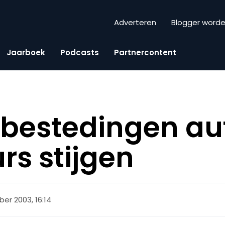
Adverteren
Blogger word
Jaarboek
Podcasts
Partnercontent
bestedingen au
rs stijgen
ber 2003, 16:14