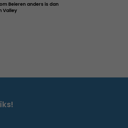
m Beieren anders is dan
n Valley
iks!