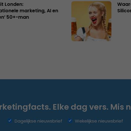
uit Londen:
Waaro
ationele marketing, AI en
Silico
en’ 50+-man
ketingfacts. Elke dag vers. Mis n
Dagelijkse nieuwsbrief
Wekelijkse nieuwsbrief