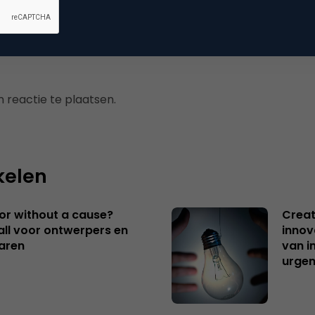
 reactie te plaatsen.
kelen
 or without a cause?
Creat
ll voor ontwerpers en
innov
aren
van i
urgen