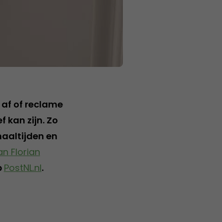
 af of reclame
 kan zijn. Zo
aaltijden en
an Florian
p
PostNL.nl
.