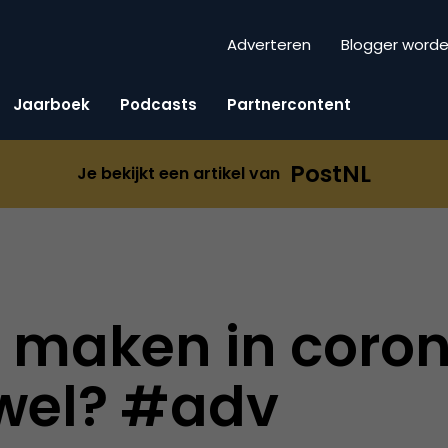
Adverteren
Blogger word
Jaarboek
Podcasts
Partnercontent
PostNL
Je bekijkt een artikel van
maken in corona
 wel? #adv