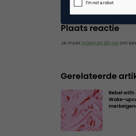
Plaats reactie
Je moet
ingelogd zijn op
om een
Gerelateerde arti
Rebel with
Wake-upca
merkeigen