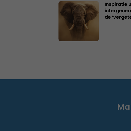
Inspiratie 
intergener
de ‘verget
Mar