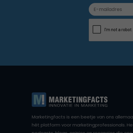
Marketingfacts is een beetje van ons allemaal,
hét platform voor marketingprofessionals. Het 
podcasts, blogs, opinies en recencies die o