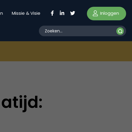
Inloggen
en
Missie & Visie
tijd: