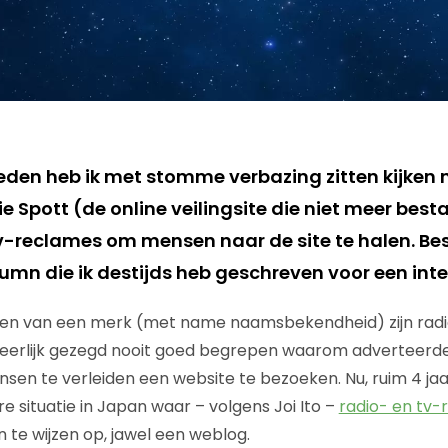
leden heb ik met stomme verbazing zitten kijken
e Spott (de online veilingsite die niet meer bes
v-reclames om mensen naar de site te halen. Bes
lumn die ik destijds heb geschreven voor een inte
len van een merk (met name naamsbekendheid) zijn radio
 eerlijk gezegd nooit goed begrepen waarom adverteerde
en te verleiden een website te bezoeken. Nu, ruim 4 jaa
e situatie in Japan waar – volgens Joi Ito –
radio- en tv
te wijzen op, jawel een weblog.