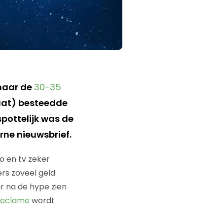
 naar de
30-35
taat) besteedde
pottelijk was de
rne nieuwsbrief.
 en tv zeker
rs zoveel geld
r na de hype zien
-reclame
wordt