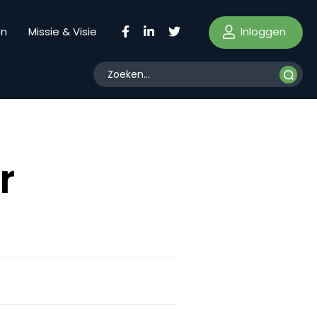
Inloggen
en
Missie & Visie
r