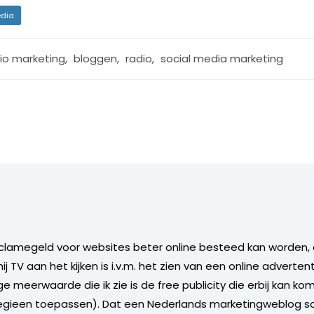
dia
io marketing
,
bloggen
,
radio
,
social media marketing
reclamegeld voor websites beter online besteed kan worde
 TV aan het kijken is i.v.m. het zien van een online adverten
 meerwaarde die ik zie is de free publicity die erbij kan ko
ategieen toepassen). Dat een Nederlands marketingweblog sc