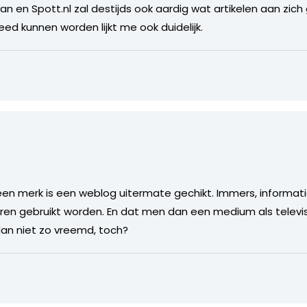
van en Spott.nl zal destijds ook aardig wat artikelen aan zi
ed kunnen worden lijkt me ook duidelijk.
8
n een merk is een weblog uitermate gechikt. Immers, informa
ren gebruikt worden. En dat men dan een medium als televi
dan niet zo vreemd, toch?
5