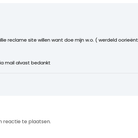
ullie reclame site willen want doe mijn w.o. ( werdeld oorieën
ia mail alvast bedankt
4
 reactie te plaatsen.