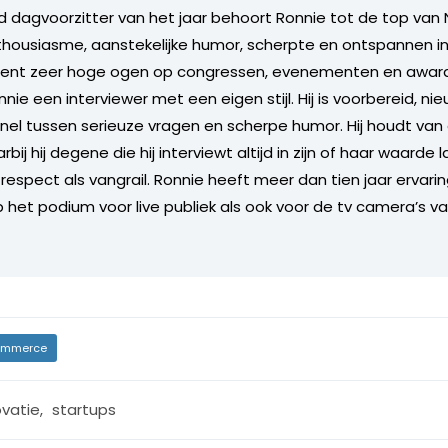
 dagvoorzitter van het jaar behoort Ronnie tot de top van 
nthousiasme, aanstekelijke humor, scherpte en ontspannen in
ent zeer hoge ogen op congressen, evenementen en award u
nie een interviewer met een eigen stijl. Hij is voorbereid, ni
nel tussen serieuze vragen en scherpe humor. Hij houdt va
ij hij degene die hij interviewt altijd in zijn of haar waarde l
respect als vangrail. Ronnie heeft meer dan tien jaar ervarin
p het podium voor live publiek als ook voor de tv camera’s v
mmerce
ovatie
,
startups