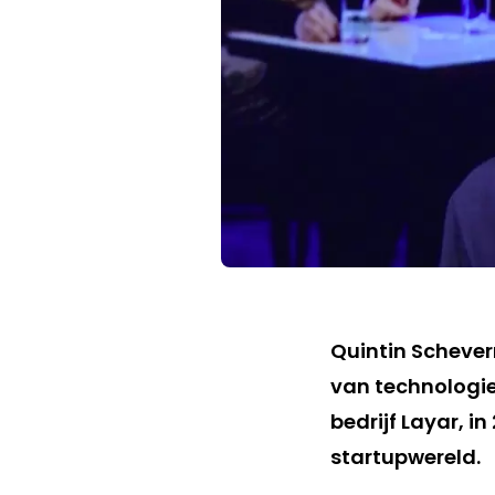
Quintin Schevern
van technologies
bedrijf Layar, i
startupwereld.