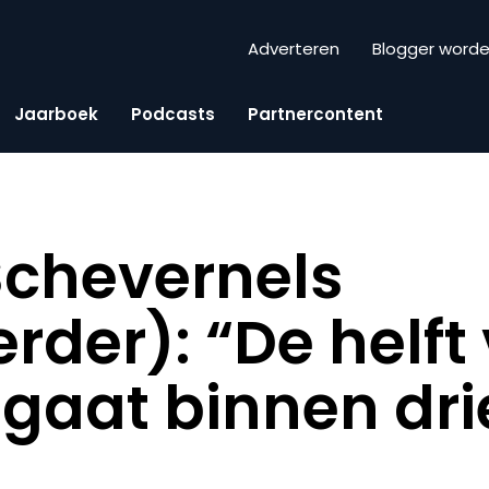
Adverteren
Blogger word
Jaarboek
Podcasts
Partnercontent
Schevernels
erder): “De helft
 gaat binnen dri