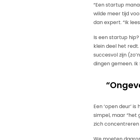
“Een startup manag
wilde meer tijd voo
dan expert. “Ik lee
Is een startup hip
klein deel het redt
succesvol zijn (zo
dingen gemeen. Ik
“Ongevee
Een ‘open deur’ is
simpel, maar “het 
zich concentreren 
We moeten daarom 