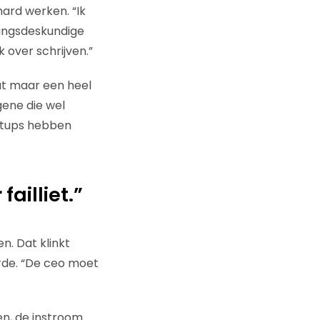
hard werken. “Ik
aringsdeskundige
 over schrijven.”
dat maar een heel
gene die wel
artups hebben
ailliet.”
n. Dat klinkt
arde. “De ceo moet
n, de instroom