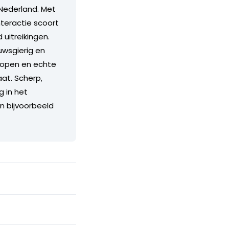
Nederland. Met
teractie scoort
itreikingen.
euwsgierig en
n open en echte
aat. Scherp,
g in het
an bijvoorbeeld