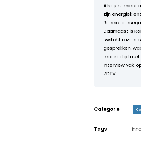
Als genomineerd
zijn energiek e
Ronnie consequ
Daarnaast is Ron
switcht razends
gesprekken, waarb
maar altijd met 
interview vak, o
7DTV.
Categorie
Co
Tags
inn