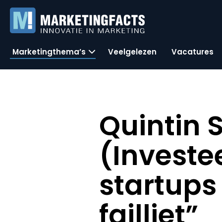
Marketingthema’s
Veelgelezen
Vacatures
Quintin 
(Investe
startups
failliet”