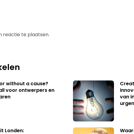
 reactie te plaatsen.
kelen
 or without a cause?
Creat
ll voor ontwerpers en
innov
aren
van i
urgen
uit Londen:
Waaro