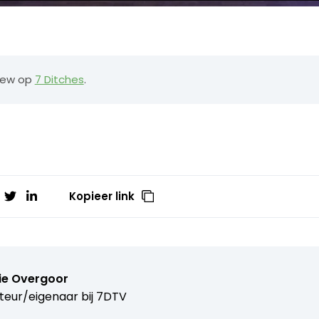
view op
7 Ditches
.
Kopieer link
ie Overgoor
teur/eigenaar bij
7DTV