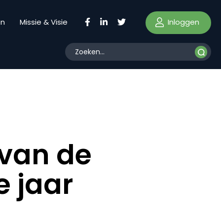
Inloggen
en
Missie & Visie
 van de
e jaar