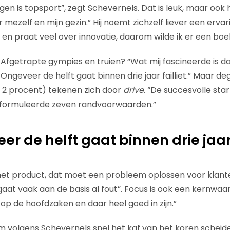
en is topsport”, zegt Schevernels. Dat is leuk, maar ook 
r mezelf en mijn gezin.” Hij noemt zichzelf liever een erv
s en praat veel over innovatie, daarom wilde ik er een boek
? Afgetrapte gympies en truien? “Wat mij fascineerde is 
. Ongeveer de helft gaat binnen drie jaar failliet.” Maar de
’n 2 procent) tekenen zich door
drive
. “De succesvolle st
 formuleerde zeven randvoorwaarden.”
r de helft gaat binnen drie jaar f
 het product, dat moet een probleem oplossen voor klante
gaat vaak aan de basis al fout”. Focus is ook een kernwa
op de hoofdzaken en daar heel goed in zijn.”
volgens Schevernels snel het kaf van het koren scheide