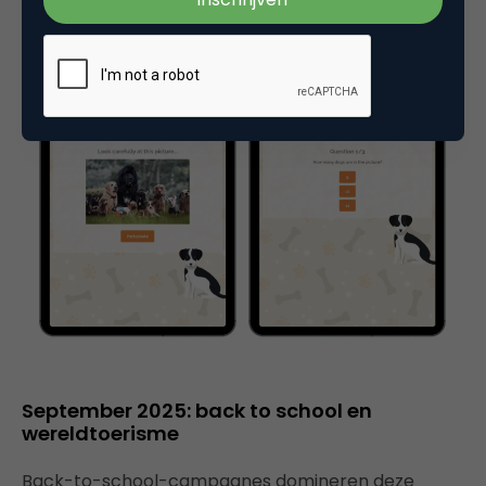
September 2025: back to school en
wereldtoerisme
Back-to-school-campagnes domineren deze