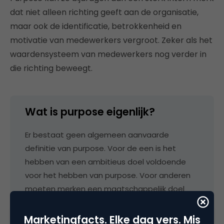
dat niet alleen richting geeft aan de organisatie,
maar ook de identificatie, betrokkenheid en
motivatie van medewerkers vergroot. Zeker als het
waardensysteem van medewerkers nog verder in
die richting beweegt.
Wat is purpose eigenlijk?
Er bestaat geen algemeen aanvaarde
definitie van purpose. Voor de een is het
hebben van een ambitieus doel voldoende
voor het hebben van purpose. Voor anderen
moeten merken een maatschappelijk doel
nastreven. Het is wel belangrijk om een paar
duidelijke lijnen te trekken. Een te brede
Marketingfacts. Elke dag vers. Mis