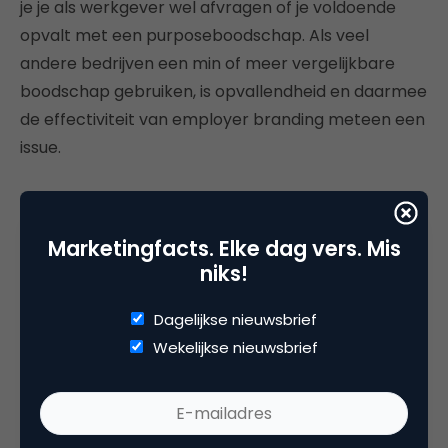
je je als werkgever wel afvragen of je voldoende
opvalt met een purposeboodschap. Als veel
andere bedrijven een min of meer vergelijkbare
boodschap gebruiken, is opvallendheid en daarmee
de effectiviteit van employer branding meteen een
issue.
Purpose en het werkgeversmerk: geen
must
Marketingfacts. Elke dag vers. Mis
niks!
Als het gaat om employer branding kan de
conclusie daarom alleen zijn dat het loont om een
Dagelijkse nieuwsbrief
sterk werkgeversmerk te ontwikkelen. Hiervoor kan
Wekelijkse nieuwsbrief
een onderneming een purpose ontwikkelen en
inzetten, maar noodzakelijk is dat niet. Ook niet als
millennials de belangrijkste wervingsdoelgroep is.
Bovendien is de opvallendheid van employer