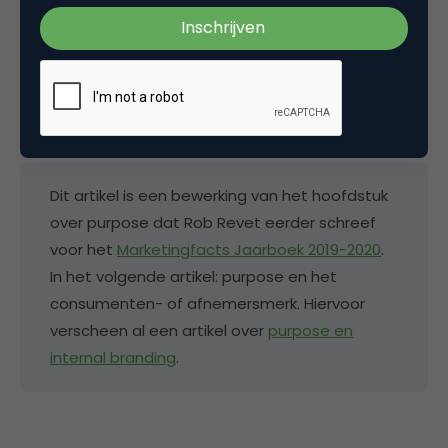
branding een issue als andere merken ook deze
strategie kiezen. Dit laatste speelt ook bij het merk
als consumenten- of afnemersmerk, waar het
volgende artikel in deze reeks over gaat.
Dit artikel is een bewerking van het hoofdstuk
over purpose dat Rob Revet eerder schreef
voor het
Marketingfacts Jaarboek 2019-2020
.
In het volgende artikel: purpose en het
consumenten- of afnemersmerk. Hiervoor
verscheen al een artikel over
purpose en
internal branding
.