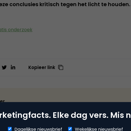
e conclusies kritisch tegen het licht te houden
tis onderzoek
Kopieer link
er
ite
ketingfacts. Elke dag vers. Mis n
ikkelt en levert verschillende SaaS-oplossingen. Met Spotler
Dagelijkse nieuwsbrief
Wekelijkse nieuwsbrief
lijk met hun eigen publiek in contact. De innovatieve marke