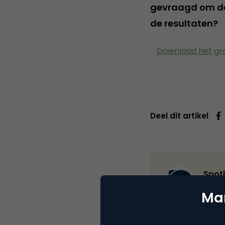
gevraagd om dez
de resultaten?
Download het gra
Deel dit artikel
Spotl
Webs
Mar
Spotler NL ontw
snel en gemakke