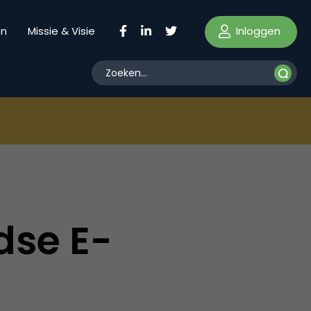
Inloggen
en
Missie & Visie
dse E-