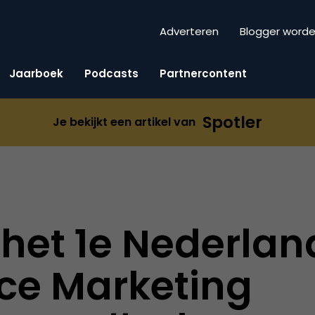
Adverteren
Blogger word
Jaarboek
Podcasts
Partnercontent
Spotler
Je bekijkt een artikel van
 het 1e Nederlan
e Marketing