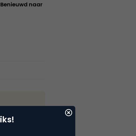
. Benieuwd naar
iks!
 komen klanten
tingtechnologie