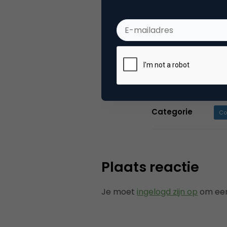
van Spotler ste
van de klantreis
nodig zijn om di
relevant voor h
Categorie
Co
Plaats reactie
Je moet
ingelogd zijn op
om een