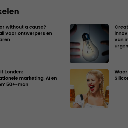
kelen
 or without a cause?
Creat
ll voor ontwerpers en
innov
aren
van i
urgen
uit Londen:
Waaro
ationele marketing, AI en
Silico
en’ 50+-man