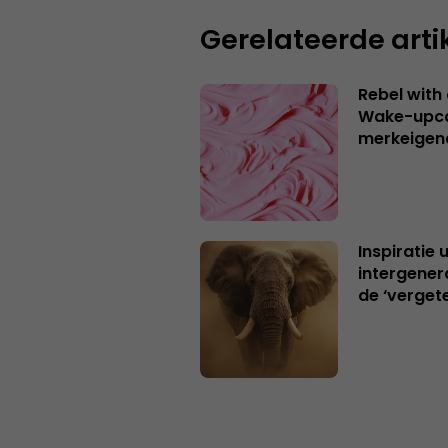
Gerelateerde arti
Rebel with
Wake-upca
merkeigen
Inspiratie 
intergener
de ‘verget