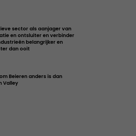
ieve sector als aanjager van
atie en ontsluiter en verbinder
ndustrieën belangrijker en
ter dan ooit
m Beieren anders is dan
n Valley