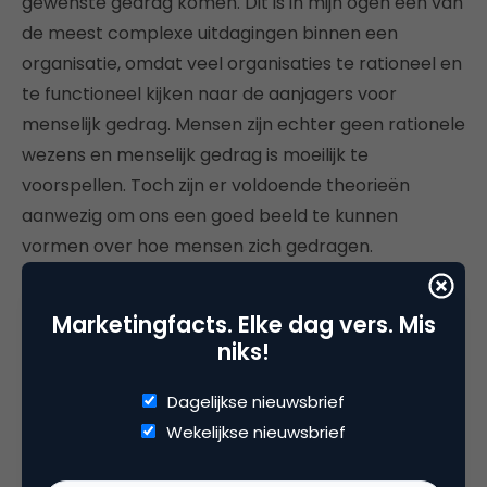
gewenste gedrag komen. Dit is in mijn ogen een van
de meest complexe uitdagingen binnen een
organisatie, omdat veel organisaties te rationeel en
te functioneel kijken naar de aanjagers voor
menselijk gedrag. Mensen zijn echter geen rationele
wezens en menselijk gedrag is moeilijk te
voorspellen. Toch zijn er voldoende theorieën
aanwezig om ons een goed beeld te kunnen
vormen over hoe mensen zich gedragen.
De Israëlisch-Amerikaanse psycholoog en
Marketingfacts. Elke dag vers. Mis
Nobelprijswinnaar Daniel Kahneman heeft
niks!
meerdere onderzoeken gedaan naar de wijze
waarop wij als mensen onze beslissingen nemen.
Dagelijkse nieuwsbrief
Een van zijn belangrijkste conclusies was dat wij als
Wekelijkse nieuwsbrief
mensen vrijwel niet in staat zijn om tot rationele
beslissingen te komen. In de ‘
Prospect Theory’
die hij