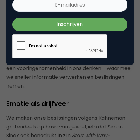
samen met Amos Tversky ontwikkelde, kwam hij tot
de conclusie dat menselijk denken en beslissen
structureel irrationeel is en in de praktijk sterk
afwijkt van het traditionele economische beeld van
de rationeel calculerende mens (
Homo
economicus
). Dit irrationele gedrag wordt verder
bevestigd door de welbekende cognitieve bias –
een vooringenomenheid in ons denken – waarmee
we sneller informatie verwerken en beslissingen
nemen.
Emotie als drijfveer
We maken onze beslissingen volgens Kahneman
grotendeels op basis van gevoel, iets dat Simon
Sinek ook benadrukt in zijn
Start with Why
-