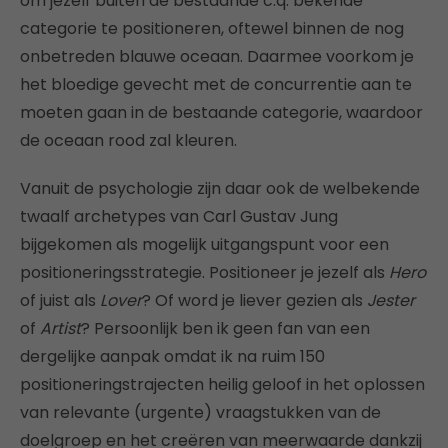
om jezelf buiten de bestaande c.q. bekende
categorie te positioneren, oftewel binnen de nog
onbetreden blauwe oceaan. Daarmee voorkom je
het bloedige gevecht met de concurrentie aan te
moeten gaan in de bestaande categorie, waardoor
de oceaan rood zal kleuren.
Vanuit de psychologie zijn daar ook de welbekende
twaalf archetypes van Carl Gustav Jung
bijgekomen als mogelijk uitgangspunt voor een
positioneringsstrategie. Positioneer je jezelf als
Hero
of juist als
Lover
? Of word je liever gezien als
Jester
of
Artist
? Persoonlijk ben ik geen fan van een
dergelijke aanpak omdat ik na ruim 150
positioneringstrajecten heilig geloof in het oplossen
van relevante (urgente) vraagstukken van de
doelgroep en het creëren van meerwaarde dankzij