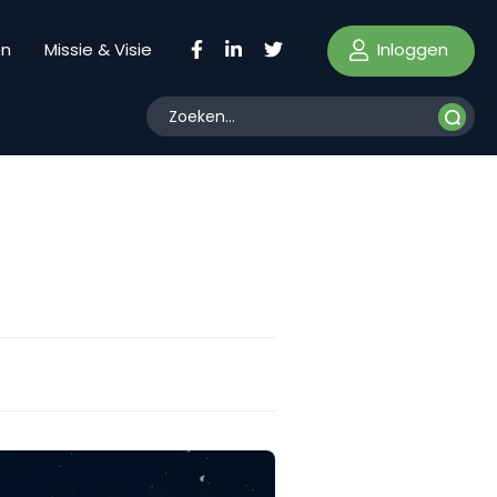
Inloggen
en
Missie & Visie