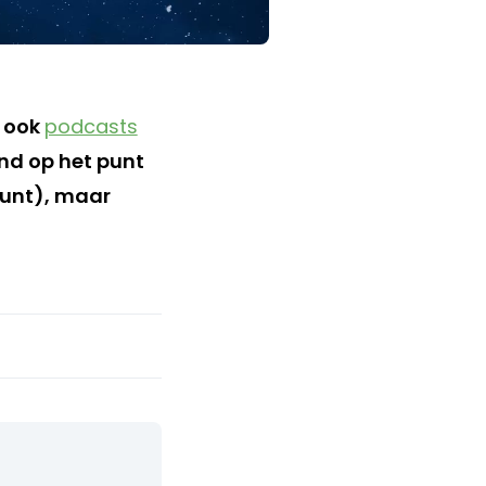
 ook
podcasts
ond op het punt
ount), maar