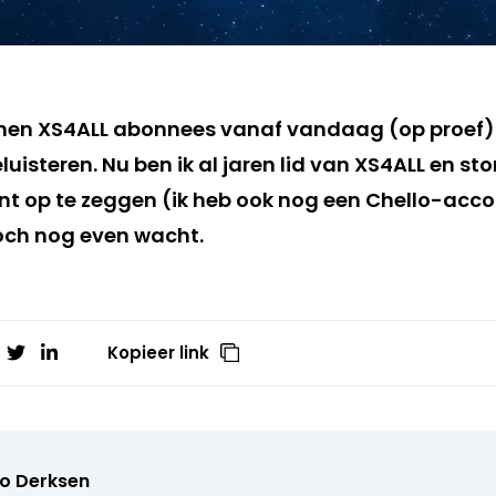
en XS4ALL abonnees vanaf vandaag (op proef)
luisteren. Nu ben ik al jaren lid van XS4ALL en st
t op te zeggen (ik heb ook nog een Chello-acc
toch nog even wacht.
Kopieer link
o Derksen