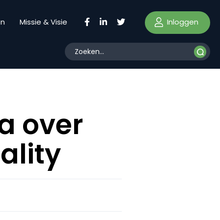
Inloggen
en
Missie & Visie
a over
ality