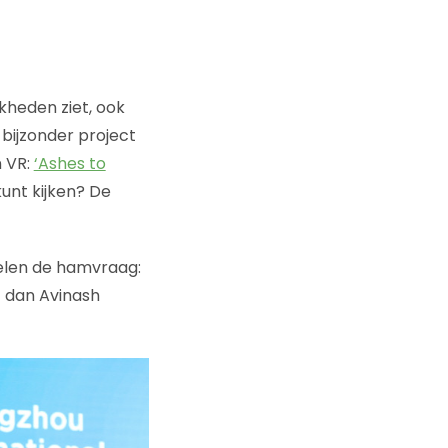
heden ziet, ook
 bijzonder project
n VR:
‘Ashes to
kunt kijken? De
elen de hamvraag:
t dan Avinash