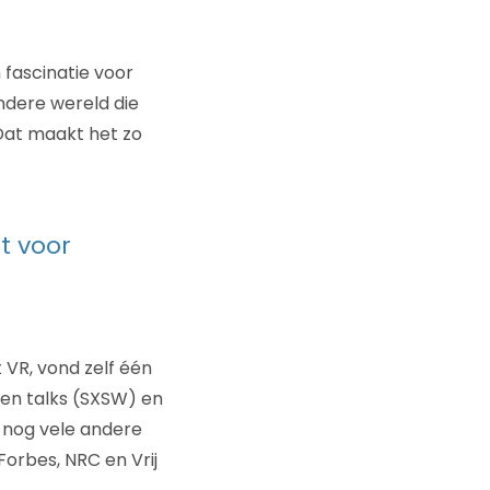
 fascinatie voor
ndere wereld die
 Dat maakt het zo
t voor
 VR, vond zelf één
 en talks (SXSW) en
n nog vele andere
rbes, NRC en Vrij