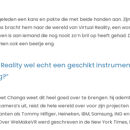
eleden een kans en pakte die met beide handen aan. Zijn
s bracht hem naar de wereld van Virtual Reality, een wo
jven is aan iemand die nog nooit zo’n bril op heeft gehad.
hien ook een beetje eng.
l Reality wel echt een geschikt instrumen
g?”
et Changa weet dit heel goed over te brengen: hij ademt
mera’s uit, reist de hele wereld over voor zijn projecten
anten als Tommy Hilfiger, Heineken, IBM, Samsung, ING e
ver WeMakeVR werd geschreven in de New York Times, Fo