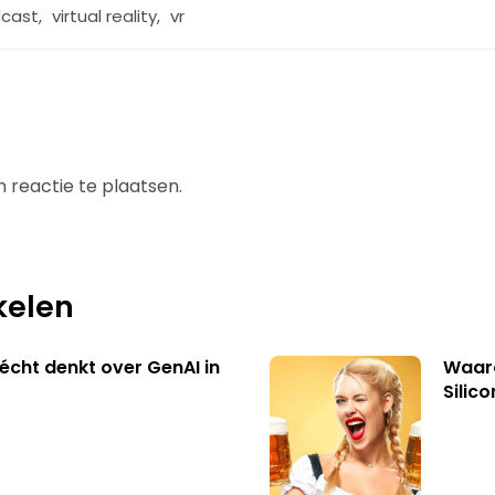
cast
,
virtual reality
,
vr
 reactie te plaatsen.
kelen
écht denkt over GenAI in
Waaro
Silico