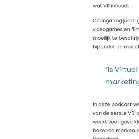
wat VR inhoudt.
Changa zag jaren g
videogames en film
moeilijk te beschri
bijzonder en missc
“Is Virtua
marketin
In deze podcast we
van de eerste VR-ca
werkt voor gave kl
bekende merken. O