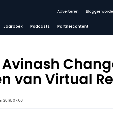
Adverteren
Blogger word
Jaarboek
Podcasts
Partnercontent
 Avinash Chang
n van Virtual Re
i 2019, 07:00