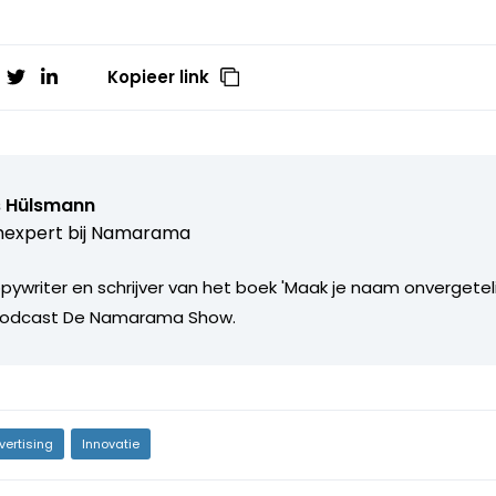
Kopieer link
s Hülsmann
expert bij
Namarama
ywriter en schrijver van het boek 'Maak je naam onvergetelij
podcast De Namarama Show.
vertising
Innovatie