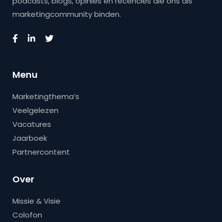
podcasts, blogs, opinies en recencies die ons als
marketingcommunity binden.
Menu
Marketingthema’s
Veelgelezen
Vacatures
Jaarboek
Partnercontent
Over
Missie & Visie
Colofon