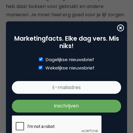
heb daar boksen voor gebruikt en andere
manieren. Je moet heel erg goed voor je lijf zorgen
en zorgen dat je niet gek gemaakt wordt door je
eigen angst, want angst is ook iets dat heel duidelijk
Marketingfacts. Elke dag vers. Mis
aangeeft: die kant wil ik dus niet uit.”
niks!
De belangrijkste lessen die Betist zelf heeft geleerd
Dagelijkse nieuwsbrief
in het verleden zijn focus en het idee klein maken.
Wekelijkse nieuwsbrief
“Nail it, before you scale it.” Maar ondertussen is hij
naast Ripplestarters ook nog steeds actief met
Ready2Scale. “Het klinkt alsof ik nog steeds geen
focus heb. Die heb ik dus wel. Want mijn doel is om
het landschap beter te maken voor ondernemers,
dus drempels weg te halen voor ondernemers. Niet
alleen aan de start, maar ook daarna zodat ze door
kunnen groeien. Waar die drive vandaan komt? Ik