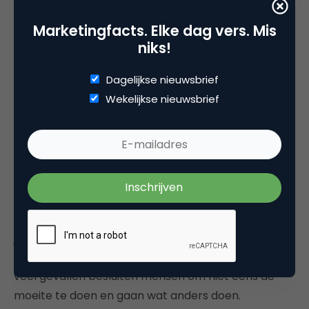
Marketingfacts. Elke dag vers. Mis
niks!
Dagelijkse nieuwsbrief
Wekelijkse nieuwsbrief
Systeem 2 (rationeel) kost ons veel meer
inspanning. Reken de volgende som nu meteen
maar eens uit: 17 x 24 = … Ok, wat heb je gedaan?
Hier heb je geen keuze voor
fast thinking
, want nu
moet je een rationele keuze maken.
Slow thinking
.
Je moet gaan nadenken, inspanning doen. Voelde je
je hartslag sneller kloppen. Heb je überhaupt echt
de moeite gedaan om de oplossing te vinden? In
veel gevallen besluiten mensen om niet eens de
moeite te doen en gaan wat anders doen.