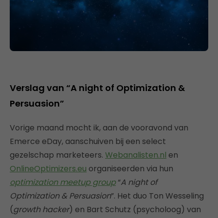
Verslag van “A night of Optimization &
Persuasion”
Vorige maand mocht ik, aan de vooravond van
Emerce eDay, aanschuiven bij een select
gezelschap marketeers.
Webanalisten.nl
en
OnlineOptimizers.eu
organiseerden via hun
optimization meetup group
“
A night of
Optimization & Persuasion
”. Het duo Ton Wesseling
(
growth hacker
) en Bart Schutz (psycholoog) van