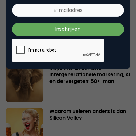
Creatieve sector als aanjager
van innovatie en ontsluiter en
verbinder van industrieën
belangrijker en urgenter dan
ooit
Inspiratie uit Londen:
intergenerationele marketing, AI
en de ‘vergeten’ 50+-man
Waarom Beieren anders is dan
Silicon Valley