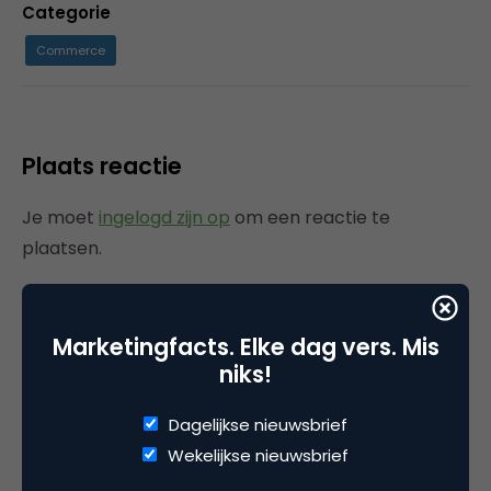
Categorie
Commerce
Plaats reactie
Je moet
ingelogd zijn op
om een reactie te
plaatsen.
Marketingfacts. Elke dag vers. Mis
Gerelateerde artikelen
niks!
Rebel with or without a cause?
Dagelijkse nieuwsbrief
Wake-upcall voor ontwerpers
Wekelijkse nieuwsbrief
en merkeigenaren