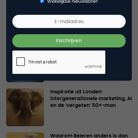
Wekelijkse nieuwsbrief
Rebel with or without a cause?
Wake-upcall voor ontwerpers
en merkeigenaren
Creatieve sector als aanjager
van innovatie en ontsluiter en
verbinder van industrieën
belangrijker en urgenter dan
ooit
Inspiratie uit Londen:
intergenerationele marketing, AI
en de ‘vergeten’ 50+-man
Waarom Beieren anders is dan