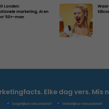
uit Londen:
Waaro
ationele marketing, AI en
Silico
en’ 50+-man
ketingfacts. Elke dag vers. Mis n
Dagelijkse nieuwsbrief
Wekelijkse nieuwsbrief