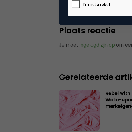
Plaats reactie
Je moet
ingelogd zijn op
om een
Gerelateerde arti
Rebel with
Wake-upca
merkeigen