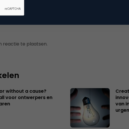
 reactie te plaatsen.
kelen
 or without a cause?
Creat
ll voor ontwerpers en
innov
aren
van i
urgen