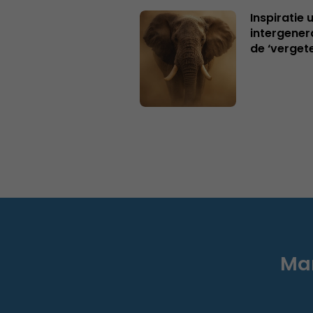
Inspiratie 
intergener
de ‘verget
Mar