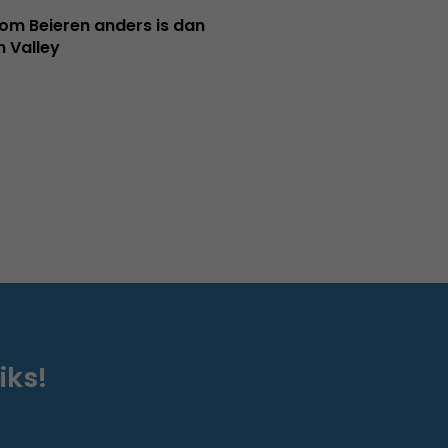
m Beieren anders is dan
n Valley
iks!