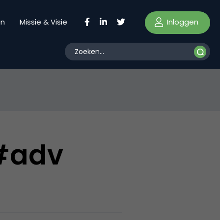
Inloggen
en
Missie & Visie
 #adv