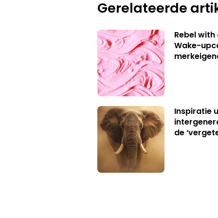
Gerelateerde arti
Rebel with
Wake-upca
merkeigen
Inspiratie 
intergener
de ‘verget