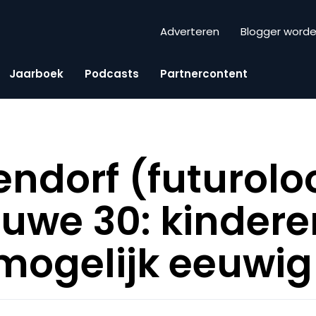
Adverteren
Blogger word
Jaarboek
Podcasts
Partnercontent
endorf (futurolo
ieuwe 30: kinder
ogelijk eeuwig