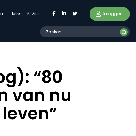
Inloggen
en
Missie & Visie
og): “80
en van nu
 leven”