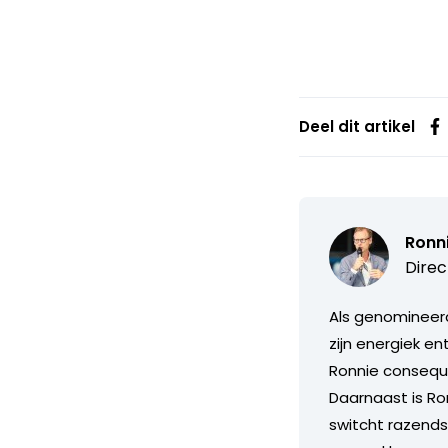
Deel dit artikel
Ronn
Direc
Als genomineerd
zijn energiek e
Ronnie consequ
Daarnaast is Ron
switcht razends