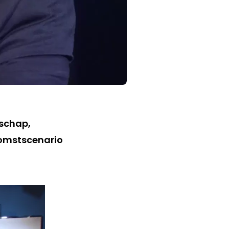
nschap,
komstscenario