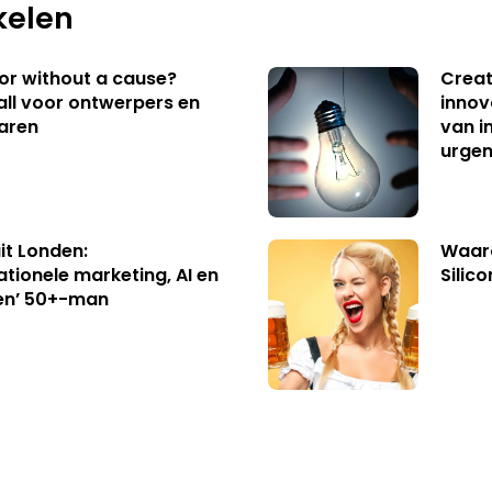
kelen
 or without a cause?
Creat
ll voor ontwerpers en
innov
aren
van i
urgen
uit Londen:
Waaro
ationele marketing, AI en
Silico
en’ 50+-man