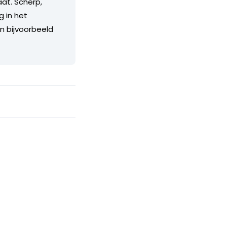
aat. Scherp,
g in het
an bijvoorbeeld