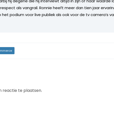
ij hij degene die hij interviewt altijd in zijn of haar waarde l
respect als vangrail. Ronnie heeft meer dan tien jaar ervarin
p het podium voor live publiek als ook voor de tv camera’s v
mmerce
 reactie te plaatsen.