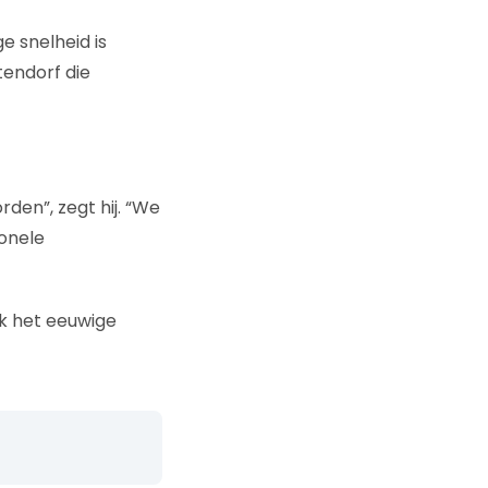
ge snelheid is
tendorf die
rden”, zegt hij. “We
ionele
jk het eeuwige