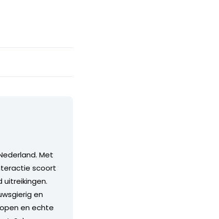
Nederland. Met
teractie scoort
itreikingen.
euwsgierig en
n open en echte