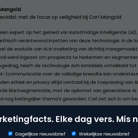
 Mangold
ecialist met de focus op veiligheid bij Carl Mangold
 een expert op het gebied van kunstmatige intelligentie (AI)
 ethisch verantwoord inzetten van deze technologie. In de lo
Carl de evolutie van AI in marketing van dichtbij meegemaakt
oral werd ingezet om prospects te herkennen en segmenter
opgedrag, heeft de technologie zich inmiddels ontwikkeld tot
nt-)communicatie over de volledige breedte kan ondersteun
en ethiek en privacy altijd centraal bij de toepassing van A
e klantsegmentatie, met de opkomst van generatieve AI zij
 nog belángrijker thema's geworden. Carl zet zich in om bed
het verantwoord implementeren van AI-oplossingen die niet 
klanttevredenheid verhogen, maar ook voldoen aan de hoogs
ketingfacts. Elke dag vers. Mis n
aarden. Met zijn diepgaande kennis van AI en zijn toewijding 
t Carl organisaties de balans te vinden tussen innovatie en
Dagelijkse nieuwsbrief
Wekelijkse nieuwsbrief