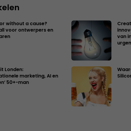
kelen
 or without a cause?
Creat
ll voor ontwerpers en
innov
aren
van i
urgen
uit Londen:
Waaro
ationele marketing, AI en
Silico
en’ 50+-man