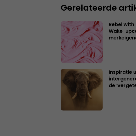
Gerelateerde arti
Rebel with
Wake-upca
merkeigen
Inspiratie 
intergener
de ‘verget