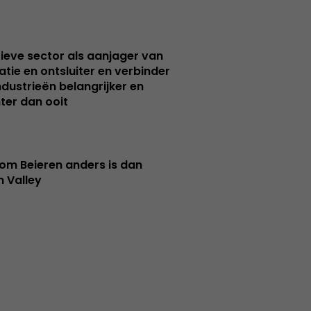
ieve sector als aanjager van
atie en ontsluiter en verbinder
ndustrieën belangrijker en
ter dan ooit
m Beieren anders is dan
n Valley