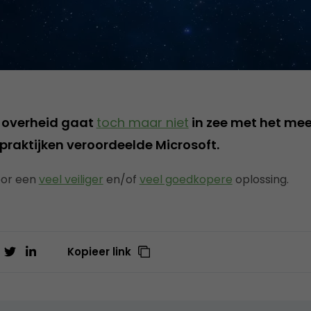
 overheid gaat
toch maar niet
in zee met het me
praktijken veroordeelde Microsoft.
voor een
veel veiliger
en/of
veel goedkopere
oplossing.
Kopieer link