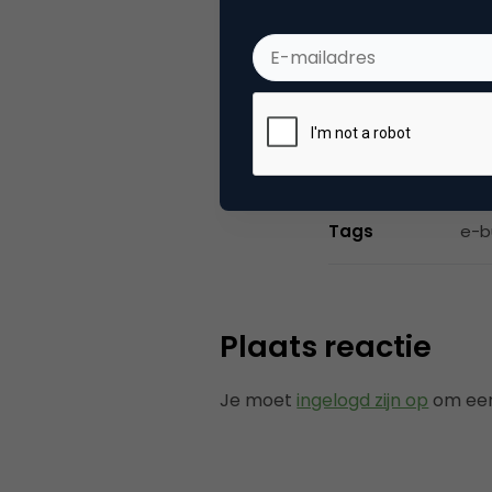
verantwoordelij
zowel de bedrij
Categorie
Co
Tags
e-b
Plaats reactie
Je moet
ingelogd zijn op
om een