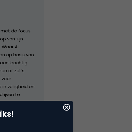
, met de focus
op van zijn
. Waar AI
en op basis van
 een krachtig
en of zelfs
I voor
n veiligheid en
rijven te
alleen
te ethische en
iks!
aan veilige