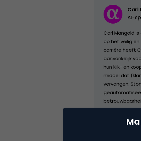
Carl
AI-sp
Carl Mangold is
op het veilig en
carrière heeft 
aanvankelijk vo
hun klik- en ko
middel dat (kla
vervangen. Stond
geautomatiseerd
betrouwbaarheid
begeleiden bij 
efficiëntie en 
Mar
veiligheidsstand
praktijken, help