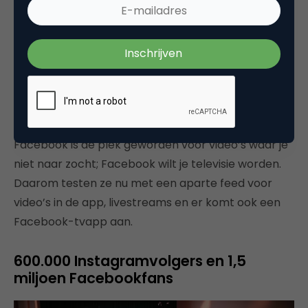
Peter Minkjan – Likeconomics
from
Upstream /
Online Tuesday
Peter geeft aan dat de top 100 aan updates op
Facebook voor 60 procent uit video’s bestaat en
maar voor 12 procent uit links. Zo zie je dat het
format van je content ook ontzettend belangrijk is.
Facebook is de plek geworden voor video’s waar je
niet naar zocht; Facebook wilt je televisie worden.
Daarom testen ze nu met een aparte feed voor
video’s in de app, livestreams en er komt ook een
Facebook-tvapp aan.
600.000 Instagramvolgers en 1,5
miljoen Facebookfans