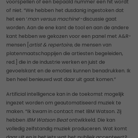
voorspellen of een bepaald nummer een hit wordt
of niet. “We hebben het dusdanig ingestoken dat
het een ‘
man versus machine
’-discussie gaat
worden. Aan de ene kant de tool en aan de andere
kant hebben we gekozen voor een panel met A&R-
mensen [
artist & repertoire
, de mensen van
platenmaatschappijen die artiesten begeleiden,
red.] die in de industrie werken en juist de
gevoelskant en de emoties kunnen benadrukken. Ik
ben heel benieuwd wat daar uit gaat komen.”
Artificial intelligence kan in de toekomst mogelijk
ingezet worden om geautomatiseerd muziek te
maken. “Ik kwam in contact met IBM Watson. Zij
hebben
IBM Watson Beat
ontwikkeld. Die kan
volledig zelfstandig muziek produceren. Wat komt
daar uit en is het iets wat het publiek accepteert?