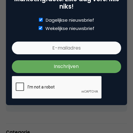
niks!
Leonieke Daalder
co-founder bij
Fast Moving Targets
Dagelijkse nieuwsbrief
Wekelijkse nieuwsbrief
Leonieke Daalder is politicoloog en journalist. Ze
werkte voor onder meer Radio Noord Holland en
de VPRO. Bij de laatste omroep was ze
verantwoordelijk voor crossmediaal project
3VOOR12 dat onder haar leiding onder meer de
Prix Europa, Gouden Pixel, Pop Pers Prijs en UPC
Digital Award won. Ze is een van de oprichters
van Fast Moving Targets. Ze schrijft, interviewt,
onderzoekt, filmt, presenteert.
leonieke.daalder@gmail.com
Categorie