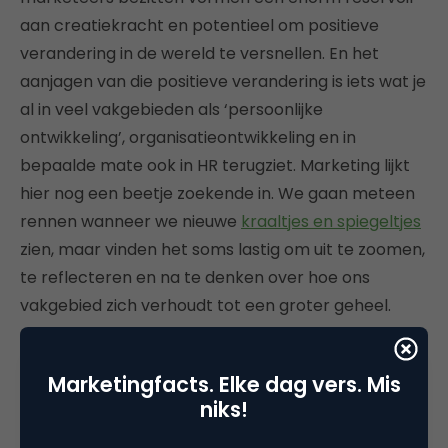
aan creatiekracht en potentieel om positieve
verandering in de wereld te versnellen. En het
aanjagen van die positieve verandering is iets wat je
al in veel vakgebieden als ‘persoonlijke
ontwikkeling’, organisatieontwikkeling en in
bepaalde mate ook in HR terugziet. Marketing lijkt
hier nog een beetje zoekende in. We gaan meteen
rennen wanneer we nieuwe
kraaltjes en spiegeltjes
zien, maar vinden het soms lastig om uit te zoomen,
te reflecteren en na te denken over hoe ons
vakgebied zich verhoudt tot een groter geheel.
Onze kracht is onze valkuil. Misschien zou daarom
onze innerlijke marketingfilosoof af en toe wat
Marketingfacts. Elke dag vers. Mis
meer ruimte mogen krijgen?
niks!