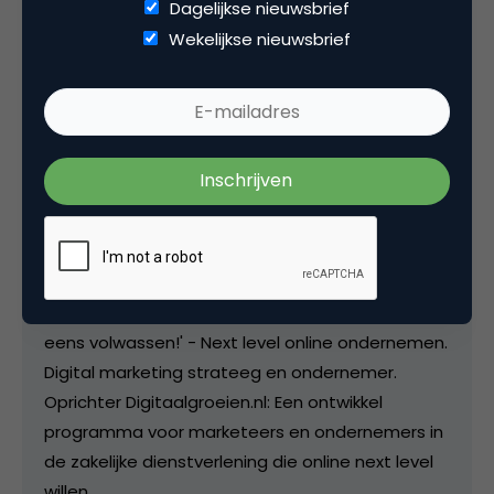
Dagelijkse nieuwsbrief
Wekelijkse nieuwsbrief
Deel dit artikel
Kopieer link
Christiaan Slierendrecht
Founder bij
DigitaalGroeien
Auteur van Managementboek bestseller 'Word
eens volwassen!' - Next level online ondernemen.
Digital marketing strateeg en ondernemer.
Oprichter Digitaalgroeien.nl: Een ontwikkel
programma voor marketeers en ondernemers in
de zakelijke dienstverlening die online next level
willen.