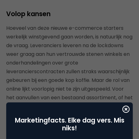
Volop kansen
Hoeveel van deze nieuwe e-commerce starters
werkelijk winstgevend gaan worden, is natuurlijk nog
de vraag. Leveranciers leveren na de lockdowns
weer graag aan hun vertrouwde stenen winkels en
onderhandelingen over grote
leverancierscontracten zullen straks waarschijnlijk
gebeuren bij een goede kop koffie. Maar de rol van
online lijkt voorlopig niet te zijn uitgespeeld. Voor
het aanvullen van een bestaand assortiment, of het
proberen van wat nieuwe producten, kan een
dropshipper of digitaal platform als Orderchamp
Marketingfacts. Elke dag vers. Mis
straks zomaar genoeg blijken te zijn.
niks!