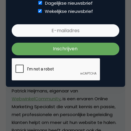
Dagelijkse nieuwsbrief
Wekelijkse nieuwsbrief
Deel dit artikel
Kopieer link
Patrick Heijmans
Online Marketing Specialist bij
Patrick Heijmans
Patrick Heijmans, eigenaar van
WebwinkelCommunity
, is een ervaren Online
Marketing Specialist die vanuit kennis en passie,
met professionele en persoonlijke begeleiding
klanten helpt om meer uit hun website te halen.
Patrick Heijmans heeft daarnaast ook de