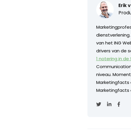
Erik 
Produ
Marketingprofess
dienstverlening
van het ING Web
drivers van de s
1 notering in de
Communication
niveau. Momentee
Marketingfacts
Marketingfacts o