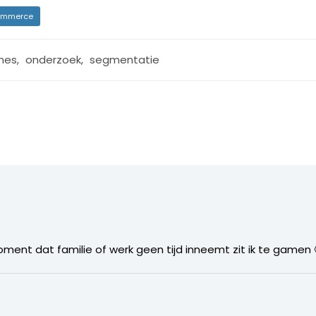
mmerce
mes
,
onderzoek
,
segmentatie
ent dat familie of werk geen tijd inneemt zit ik te gamen 