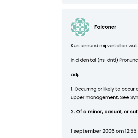
Falconer
Kan iemand mij vertellen wat
in·ci·den·tal (ns-dntl) Pronun
adj.
1. Occurring or likely to occ
upper management. See Syn
2. Of a minor, casual, or s
1 september 2006 om 12:55