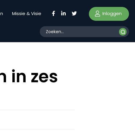
Inloggen
en
Missie & Visie
 in zes