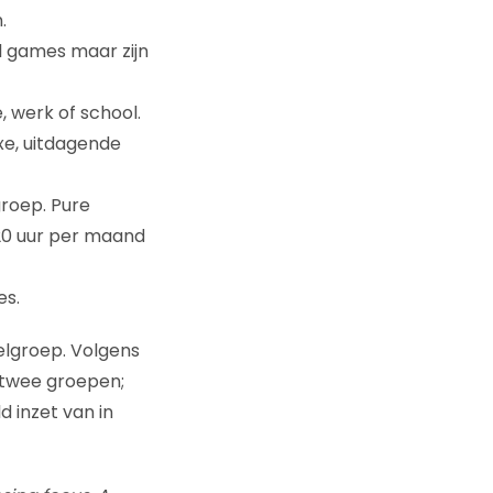
.
l games maar zijn
 werk of school.
xe, uitdagende
roep. Pure
 20 uur per maand
es.
elgroep. Volgens
 twee groepen;
 inzet van in