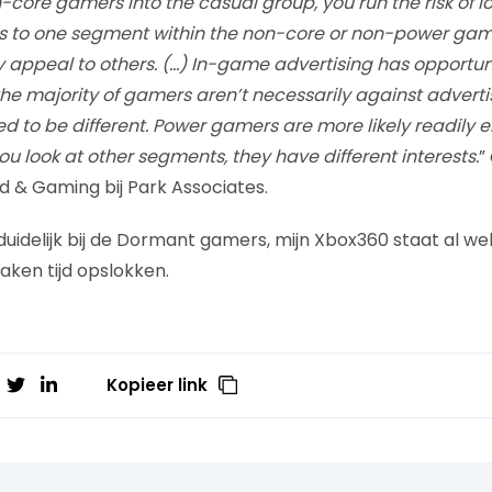
n-core gamers into the casual group, you run the risk of lo
 to one segment within the non-core or non-power ga
y appeal to others. (…) In-game advertising has opportun
he majority of gamers aren’t necessarily against advertis
 to be different. Power gamers are more likely readily
 you look at other segments, they have different interests.
”
 & Gaming bij Park Associates.
 duidelijk bij de Dormant gamers, mijn Xbox360 staat al w
aken tijd opslokken.
Kopieer link