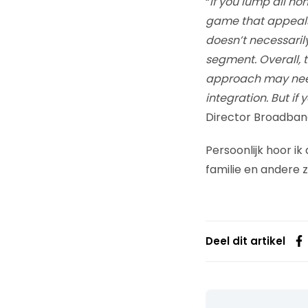
“
If you lump all no
game that appeals
doesn’t necessaril
segment. Overall, t
approach may need
integration. But if
Director Broadband
Persoonlijk hoor ik
familie en andere z
Deel dit artikel