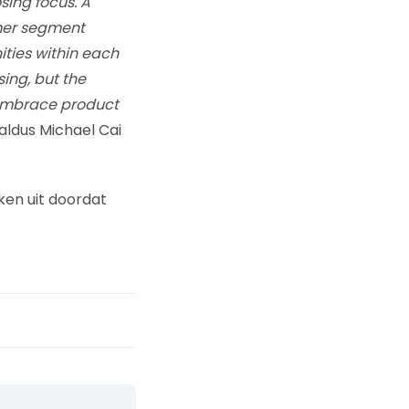
sing focus. A
mer segment
ities within each
ing, but the
 embrace product
 aldus Michael Cai
eken uit doordat