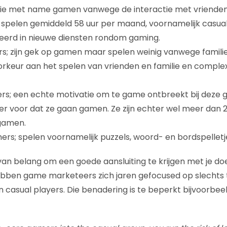
die met name gamen vanwege de interactie met vrienden
 spelen gemiddeld 58 uur per maand, voornamelijk casua
seerd in nieuwe diensten rondom gaming.
 zijn gek op gamen maar spelen weinig vanwege familie,
rkeur aan het spelen van vrienden en familie en comple
rs; een echte motivatie om te game ontbreekt bij deze g
 er voor dat ze gaan gamen. Ze zijn echter wel meer dan
 gamen.
rs; spelen voornamelijk puzzels, woord- en bordspelletj
 van belang om een goede aansluiting te krijgen met je do
ebben game marketeers zich jaren gefocused op slechts
casual players. Die benadering is te beperkt bijvoorbeeld