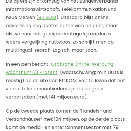
De cijfers zijn afkomstig van het Bundesverbands
Informationswirtschaft, Telekommunikation und
neue Medien (
BITKOM
). Uiteraard blijft online
advertising nog achter bij televisie en print, maar
als we naar het groeipercentage kijken, dan is
iedere vergelijking nutteloos, zo schrijft men op
multilingual-search. Logisch, maar toch.
In een persbericht ‘
Grafische Online-Werbung
wächst um 68 Prozent
’ (waarschuwing: mijn Duits is
roestig) op de site van BITKOM, valt te lezen dat het
vooral telecomaanbieders zijn die de groei
veroorzaken (met 141 miljoen euro).
Op de tweede plaats komen de ‘Handels- und
Versandhäuser’ met 124 miljoen, op de derde plaats
komt de media- en entertainmentsector met 79