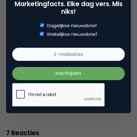
Marketingfacts. Elke dag vers. Mis
niks!
Joyce Reekers
Dagelijkse nieuwsbrief
SEA Consultant bij
Expand Online
Wekelijkse nieuwsbrief
Categorie
Search & Conversie
Tags
onderzoek
,
zoekmachine marketing
7 Reacties