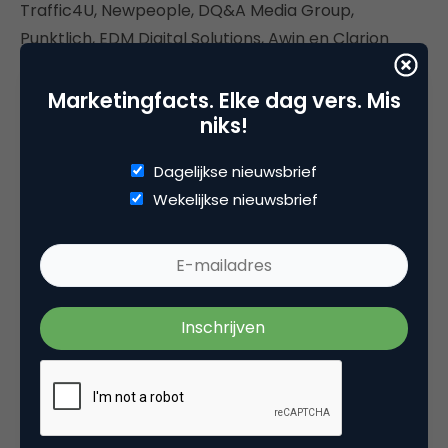
Traffic4U, Newpeople, DQ&A Media Group,
Punktlich, EDM Digital Solutions, Awin en Clarion
Events. Hopelijk zien we jullie massaal komende
dinsdag!
Marketingfacts. Elke dag vers. Mis
niks!
Dagelijkse nieuwsbrief
Online Tuesday #81
vindt plaats op dinsdag 11
Wekelijkse nieuwsbrief
september 2018 vanaf 19:30 uur. De nieuwe
locatie is IBM Amsterdam aan Johan
Huizingalaan 765 (naast B.Amsterdam).
Inschrijven kan via
Meetup.com
. Er zijn 300
plaatsen beschikbaar, dus wees er snel bij.