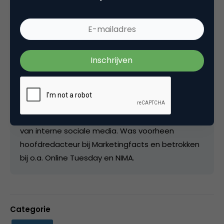
Kopieer link
Bram Koster
Senior consultant bij
Evolve
Ik werk als consultant bij Evolve, een bureau dat is
gespecialiseerd in het verbeteren van de interne
communicatie en interne processen met behulp
van interne sociale media. Was voorheen
hoofdredacteur bij Marketingfacts en betrokken
bij o.a. Online Tuesday en NIMA.
Categorie