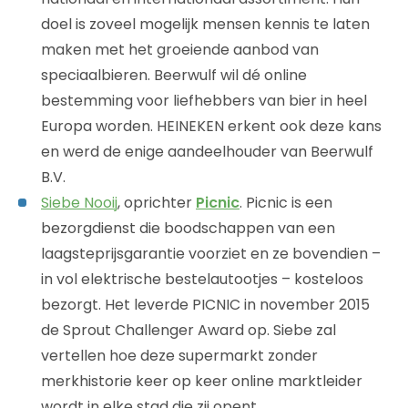
doel is zoveel mogelijk mensen kennis te laten
maken met het groeiende aanbod van
speciaalbieren. Beerwulf wil dé online
bestemming voor liefhebbers van bier in heel
Europa worden. HEINEKEN erkent ook deze kans
en werd de enige aandeelhouder van Beerwulf
B.V.
Siebe Nooij
, oprichter
Picnic
. Picnic is een
bezorgdienst die boodschappen van een
laagsteprijsgarantie voorziet en ze bovendien –
in vol elektrische bestelautootjes – kosteloos
bezorgt. Het leverde PICNIC in november 2015
de Sprout Challenger Award op. Siebe zal
vertellen hoe deze supermarkt zonder
merkhistorie keer op keer online marktleider
wordt in elke stad die zij opent.