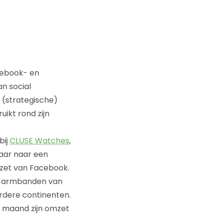
cebook- en
an social
e (strategische)
uikt rond zijn
bij
CLUSE Watches
,
jaar naar een
nzet van Facebook.
t armbanden van
rdere continenten.
e maand zijn omzet