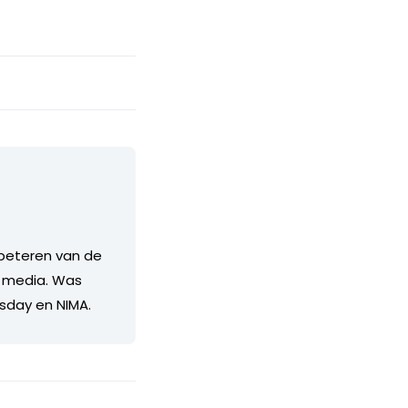
erbeteren van de
e media. Was
esday en NIMA.