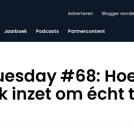
Adverteren
Blogger word
Jaarboek
Podcasts
Partnercontent
uesday #68: Hoe
 inzet om écht 