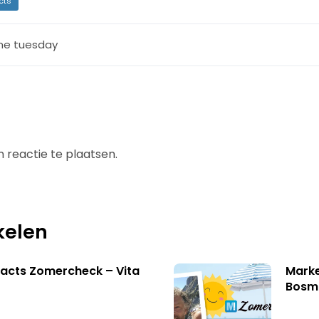
cts
ine tuesday
 reactie te plaatsen.
kelen
acts Zomercheck – Vita
Marke
Bosm