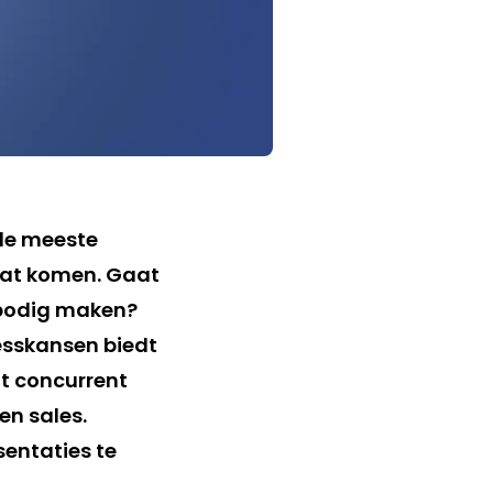
de meeste
gaat komen. Gaat
rbodig maken?
esskansen biedt
at concurrent
en sales.
sentaties te