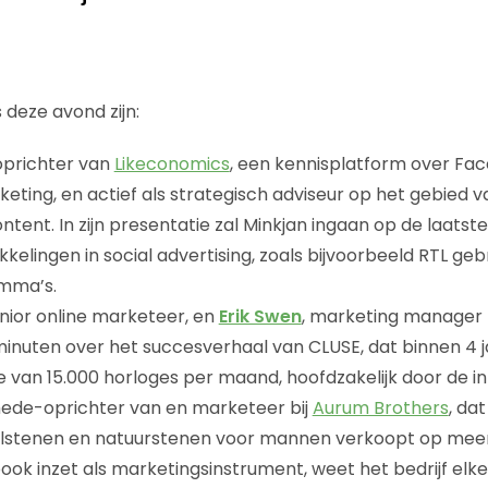
 deze avond zijn:
 oprichter van
Likeconomics
, een kennisplatform over Fa
ting, en actief als strategisch adviseur op het gebied v
ntent. In zijn presentatie zal Minkjan ingaan op de laatst
kelingen in social advertising, zoals bijvoorbeeld RTL gebr
amma’s.
enior online marketeer, en
Erik Swen
, marketing manager 
 minuten over het succesverhaal van CLUSE, dat binnen 4 
 van 15.000 horloges per maand, hoofdzakelijk door de i
mede-oprichter van en marketeer bij
Aurum Brothers
, da
edelstenen en natuurstenen voor mannen verkoopt op mee
ook inzet als marketingsinstrument, weet het bedrijf elk