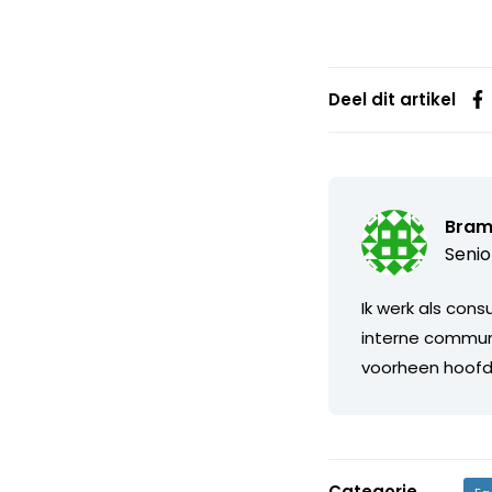
Deel dit artikel
Bram
Senio
Ik werk als cons
interne communi
voorheen hoofdr
Categorie