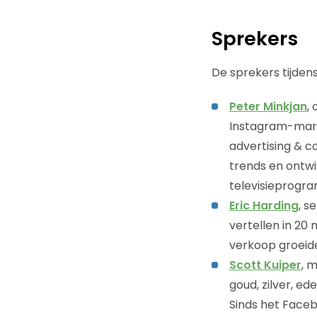
Sprekers
De sprekers tijdens
Peter Minkjan
,
Instagram-marke
advertising & co
trends en ontwik
televisieprogr
Eric Harding
, s
vertellen in 20
verkoop groeide
Scott Kuiper
, 
goud, zilver, 
Sinds het Faceb