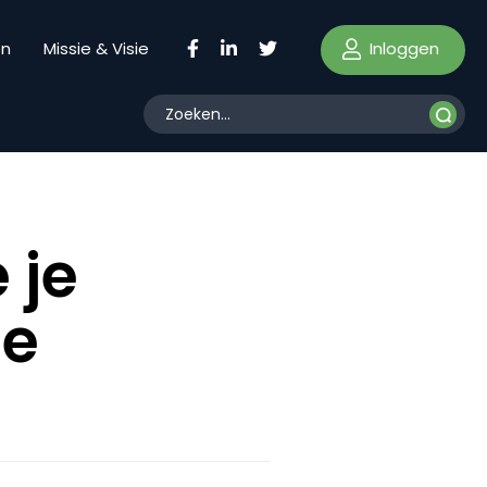
Inloggen
en
Missie & Visie
 je
te