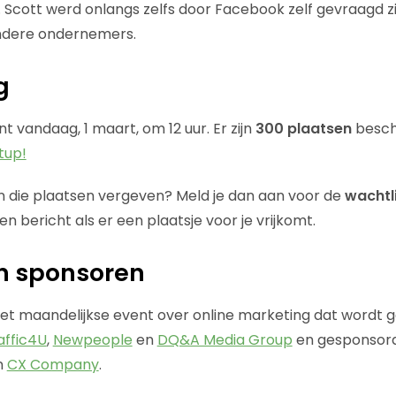
 Scott werd onlangs zelfs door Facebook zelf gevraagd z
ndere ondernemers.
g
nt vandaag, 1 maart, om 12 uur. Er zijn
300 plaatsen
besch
tup!
ijn die plaatsen vergeven? Meld je dan aan voor de
wachtli
 bericht als er een plaatsje voor je vrijkomt.
n sponsoren
het maandelijkse event over online marketing dat wordt 
affic4U
,
Newpeople
en
DQ&A Media Group
en gesponsor
n
CX Company
.