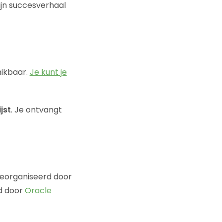
ijn succesverhaal
ikbaar.
Je kunt je
jst
. Je ontvangt
georganiseerd door
d door
Oracle