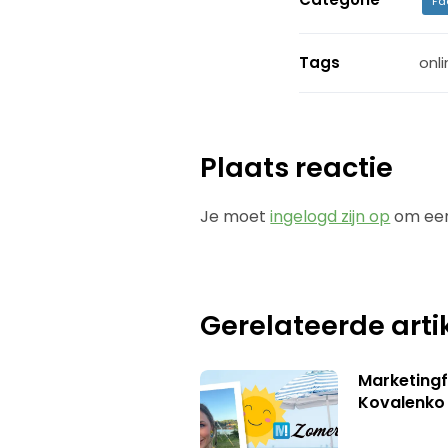
Fa
Tags
onl
Plaats reactie
Je moet
ingelogd zijn op
om een
Gerelateerde arti
Marketingf
Kovalenko