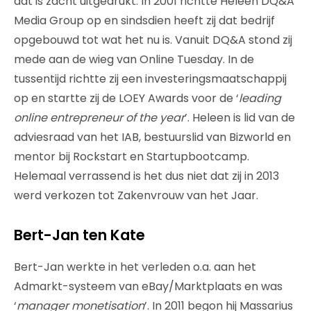
dat is zacht uitgedrukt. In 2001 richtte Heleen DQ&A
Media Group op en sindsdien heeft zij dat bedrijf
opgebouwd tot wat het nu is. Vanuit DQ&A stond zij
mede aan de wieg van Online Tuesday. In de
tussentijd richtte zij een investeringsmaatschappij
op en startte zij de LOEY Awards voor de ‘
leading
online entrepreneur of the year
’. Heleen is lid van de
adviesraad van het IAB, bestuurslid van Bizworld en
mentor bij Rockstart en Startupbootcamp.
Helemaal verrassend is het dus niet dat zij in 2013
werd verkozen tot Zakenvrouw van het Jaar.
Bert-Jan ten Kate
Bert-Jan werkte in het verleden o.a. aan het
Admarkt-systeem van eBay/Marktplaats en was
‘
manager monetisation
’. In 2011 begon hij Massarius