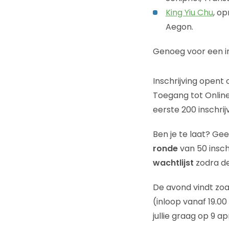
King Yiu Chu
, o
Aegon.
Genoeg voor een in
Inschrijving opent 
Toegang tot Online
eerste 200 inschrij
Ben je te laat? Ge
ronde
van 50 insch
wachtlijst
zodra de 
De avond vindt zoal
(inloop vanaf 19.00
jullie graag op 9 apri