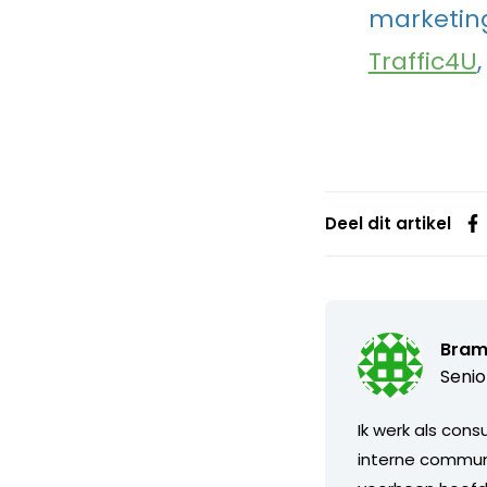
marketing
Traffic4U
Deel dit artikel
Bram
Senio
Ik werk als cons
interne communi