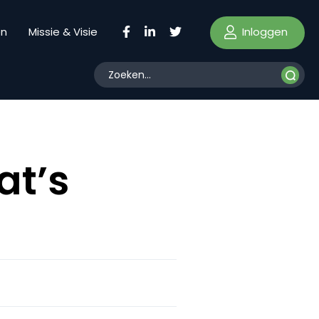
Inloggen
en
Missie & Visie
at’s