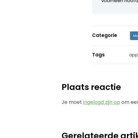
voorheen hoofdr
Categorie
Me
Tags
app
Plaats reactie
Je moet
ingelogd zijn op
om een
Gerelateerde arti