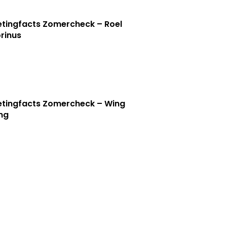
tingfacts Zomercheck – Roel
rinus
tingfacts Zomercheck – Wing
ng