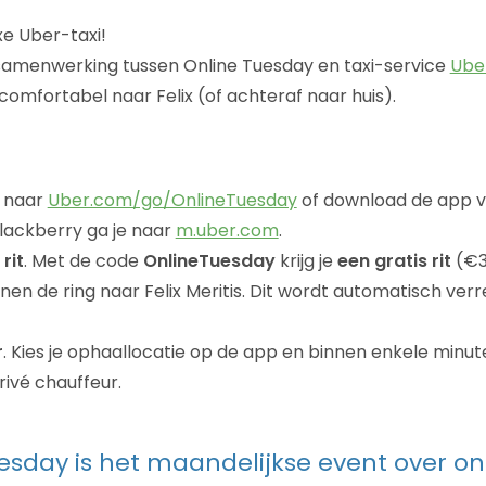
xe Uber-taxi!
samenwerking tussen Online Tuesday en taxi-service
Ube
comfortabel naar Felix (of achteraf naar huis).
a naar
Uber.com/go/OnlineTuesday
of download de app 
Blackberry ga je naar
m.uber.com
.
rit
. Met de code
OnlineTuesday
krijg je
een gratis rit
(€3
nnen de ring naar Felix Meritis. Dit wordt automatisch ver
r
. Kies je ophaallocatie op de app en binnen enkele minut
rivé chauffeur.
esday is het maandelijkse event over on