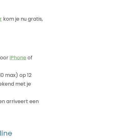
r
kom je nu gratis,
voor
iPhone
of
0 max) op 12
rekend met je
en arriveert een
line