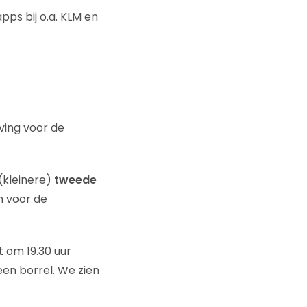
ps bij o.a. KLM en
ving voor de
(kleinere)
tweede
n voor de
 om 19.30 uur
een borrel. We zien