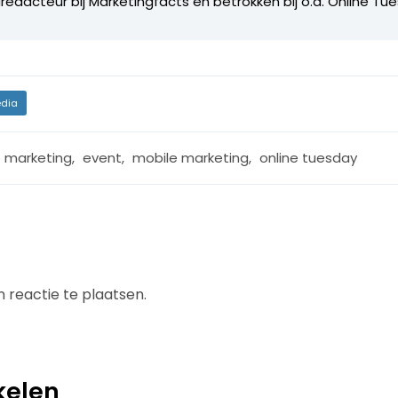
edacteur bij Marketingfacts en betrokken bij o.a. Online Tu
dia
 marketing
,
event
,
mobile marketing
,
online tuesday
 reactie te plaatsen.
kelen