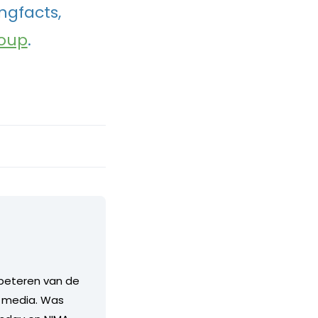
ngfacts,
oup
.
erbeteren van de
e media. Was