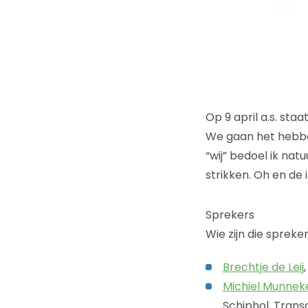
Op 9 april a.s. sta
We gaan het hebbe
“wij” bedoel ik nat
strikken. Oh en de 
Sprekers
Wie zijn die spreke
Brechtje de Leij
Michiel Munnek
Schiphol, Trans