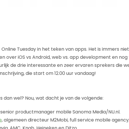
at Online Tuesday in het teken van apps. Het is immers nie
n over iOS vs Android, web vs. app development en nog 
uurlijk de drie interessante en zeer ervaren sprekers die
inschrijving, die start om 12.00 uur vandaag!
rs dan wel? Nou, wat dacht je van de volgende:
, senior productmanager mobile Sanoma Media/NU.nl.
e
, algemeen directeur M2Mobi, full service mobile agency
avia, AMC, Knab, Heineken en Ditzo.