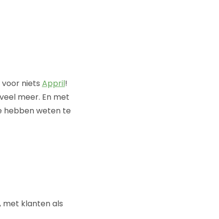
t voor niets
Appril
!
veel meer. En met
 we hebben weten te
, met klanten als