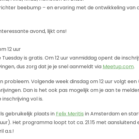
prichter beebump – en ervaring met de ontwikkeling van ap
teressante avond, lijkt ons!
om 12 uur
 Tuesday is gratis. Om 12 uur vanmiddag opent de inschrij
vingen, dus zorg dat je je snel aanmeldt via
Meetup.com
.
en probleem. Volgende week dinsdag om 12 uur volgt een 
rijvingen. Dan is het ook pas mogelijk om je aan te melde
inschrijving vol is.
s gebruikelijk plaats in
Felix Meritis
in Amsterdam en start
 uur). Het programma loopt tot ca. 21.15 met aansluitend 
l a.s.!