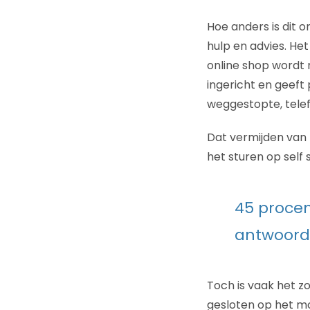
Hoe anders is dit o
hulp en advies. Het
online shop wordt n
ingericht en geeft
weggestopte, tele
Dat vermijden van
het sturen op self
45 procen
antwoord 
Toch is vaak het z
gesloten op het mo