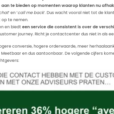
p aan te bieden op momenten waarop klanten nu afha
chat
‘ en ‘
call me back
‘. Dus wacht vooral niet tot de kl
t op te nemen.
en en biedt
een service die consistent is over de versch
stomer journey. Richt je contactcenter dus niet in als een
n hogere conversie, hogere orderwaarde, meer herhaalaa
. Meetbaar en dus aantoonbaar. De volgende cijfers kom
chtgevers: