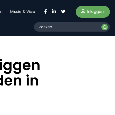
Inloggen
en
Missie & Visie
liggen
den in