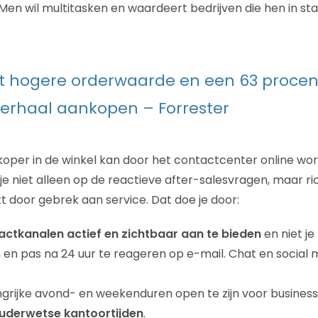
Men wil multitasken en waardeert bedrijven die hen in staa
t hogere orderwaarde en een 63 procen
erhaal aankopen – Forrester
koper in de winkel kan door het contactcenter online w
t je niet alleen op de reactieve after-salesvragen, maar ri
t door gebrek aan service. Dat doe je door:
ctkanalen actief en zichtbaar aan te bieden
en niet j
en pas na 24 uur te reageren op e-mail. Chat en social
ngrijke avond- en weekenduren open te zijn voor business
uderwetse kantoortijden
.