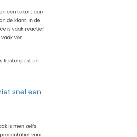
e en een tekort aan
an de klant. In de
ce is vaak reactief
 vaak ver
ls kostenpost en
iet snel een
ak is men zelfs
epresentatief voor