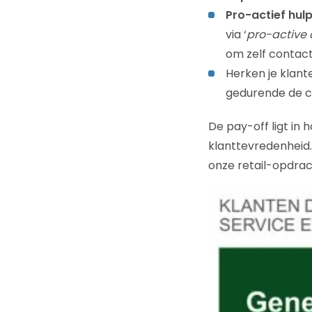
Pro-actief hul
via ‘
pro-active 
om zelf contac
Herken je klant
gedurende de cu
De pay-off ligt i
klanttevredenheid
onze retail-opdra