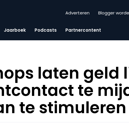
Adverteren
Blogger word
Jaarboek
Podcasts
Partnercontent
hops laten geld 
ntcontact te mij
an te stimuleren