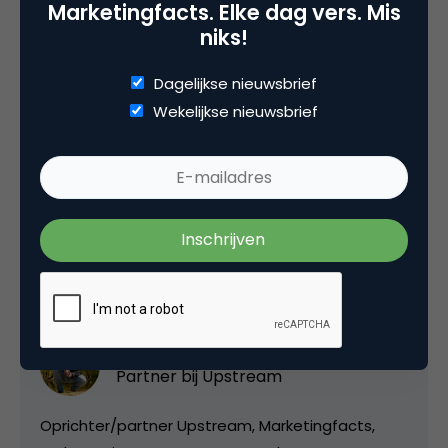
mms-berichten te sturen en te ontvangen.
Marketingfacts. Elke dag vers. Mis
niks!
Bron:
Dagelijkse nieuwsbrief
http://www.webwereld.nl/
Wekelijkse nieuwsbrief
Deel dit artikel
Kopieer link
Marco Derksen
Partner bij
Upstream
Oprichter/partner Upstream, Marketingfacts,