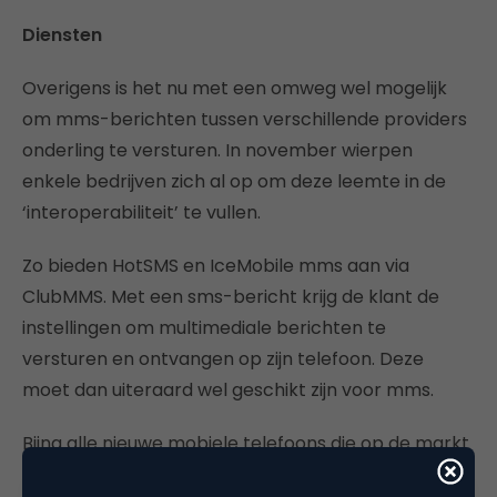
Diensten
Overigens is het nu met een omweg wel mogelijk
om mms-berichten tussen verschillende providers
onderling te versturen. In november wierpen
enkele bedrijven zich al op om deze leemte in de
‘interoperabiliteit’ te vullen.
Zo bieden HotSMS en IceMobile mms aan via
ClubMMS. Met een sms-bericht krijg de klant de
instellingen om multimediale berichten te
versturen en ontvangen op zijn telefoon. Deze
moet dan uiteraard wel geschikt zijn voor mms.
Bijna alle nieuwe mobiele telefoons die op de markt
komen zijn echter voorzien van de mogelijkheid om