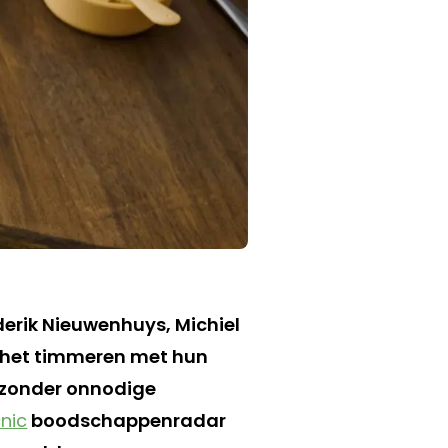
derik Nieuwenhuys, Michiel
an het timmeren met hun
 zonder onnodige
cnic
boodschappenradar