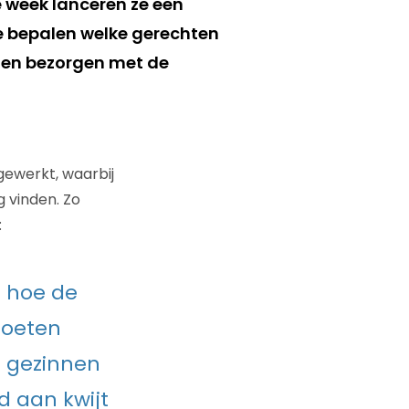
e week lanceren ze een
e bepalen welke gerechten
aten bezorgen met de
ewerkt, waarbij
 vinden. Zo
:
n hoe de
moeten
t gezinnen
d aan kwijt