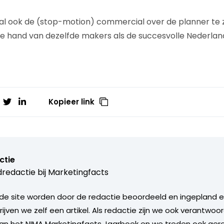
l ook de (stop-motion) commercial over de planner te zie
de hand van dezelfde makers als de succesvolle Nederla
Kopieer link
ctie
redactie bij
Marketingfacts
de site worden door de redactie beoordeeld en ingepland en 
rijven we zelf een artikel. Als redactie zijn we ook verantwoor
an het NIMA Marketingfacts Jaarboek en we treden ook gere