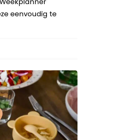
e Weekplanner
eze eenvoudig te