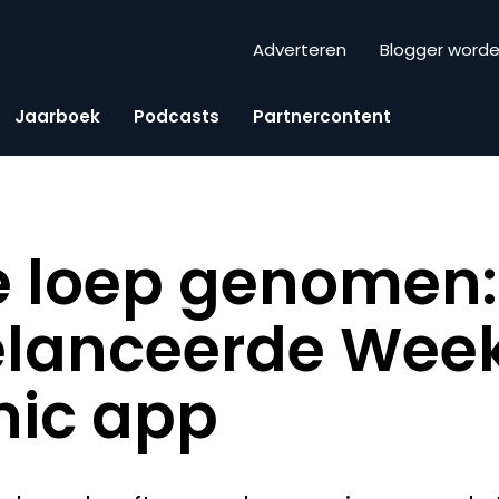
Adverteren
Blogger word
Jaarboek
Podcasts
Partnercontent
e loep genomen:
elanceerde Wee
cnic app