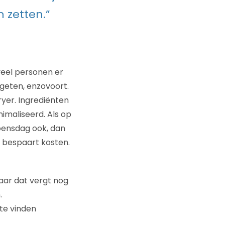
 zetten.”
veel personen er
egeten, enzovoort.
yer. Ingrediënten
nimaliseerd. Als op
oensdag ook, dan
n bespaart kosten.
aar dat vergt nog
.
te vinden