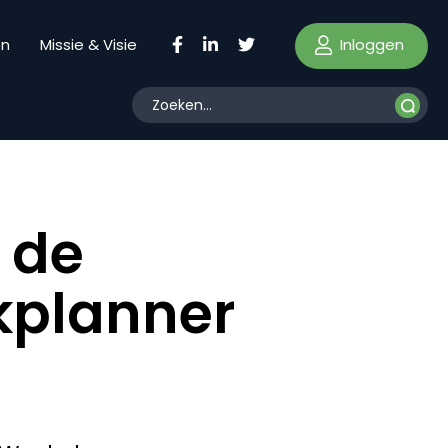
Inloggen
en
Missie & Visie
 de
kplanner