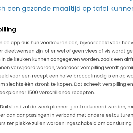
och een gezonde maaltijd op tafel kunnen
illing
n de app dus hun voorkeuren aan, bijvoorbeeld voor hoe
r dieetwensen zijn, of er wel of geen vlees of vis wordt g
 in de keuken kunnen aangegeven worden, zoals een airfr
 kunnen verwijderd worden, waardoor verspilling wordt gemi
ld voor een recept een halve broccoli nodig is en op w
om slechts één stronk te kopen. Dat scheelt verspilling e
weekplanner 1500 verschillende recepten.
n Duitsland zal de weekplanner geïntroduceerd worden, m
der aan aanpassingen in verband met andere eetculturen
s ter plekke zullen worden ingeschakeld om aansluiting 