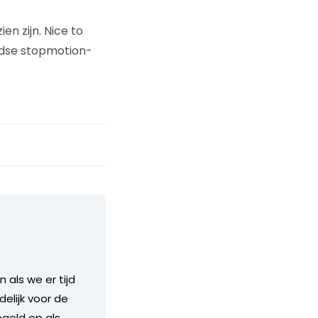
n zijn. Nice to
ndse stopmotion-
als we er tijd
delijk voor de
geld op als