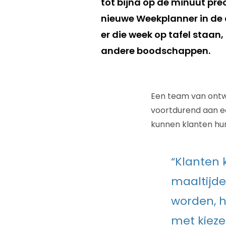
tot bijna op de minuut pre
nieuwe Weekplanner in de 
er die week op tafel staan
andere boodschappen.
Een team van ontw
voortdurend aan ee
kunnen klanten hun
“Klanten 
maaltijde
worden, h
met kieze