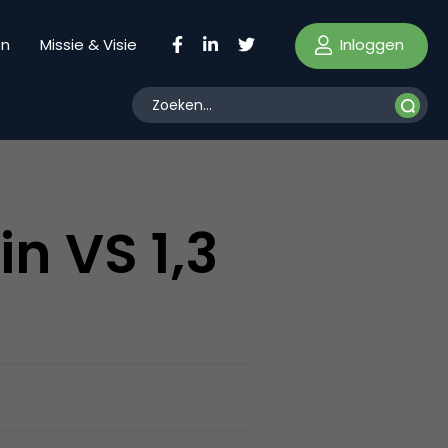
Inloggen
en
Missie & Visie
n VS 1,3