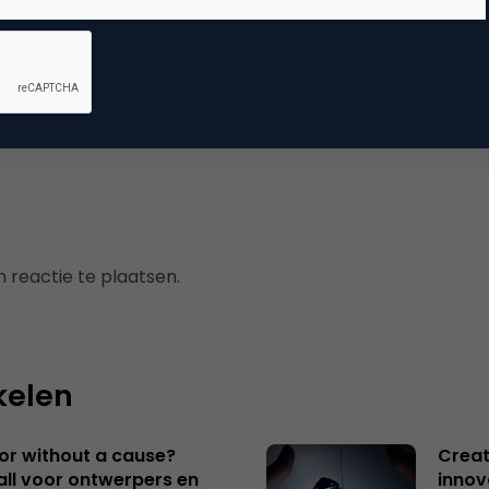
mmerce
erzoek
 reactie te plaatsen.
kelen
 or without a cause?
Creat
ll voor ontwerpers en
innov