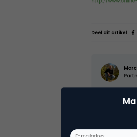
http://www.online-
Deel dit artikel
Marc
Partn
Oprichter/partn
Mar
VPRO, Bestuur Lu