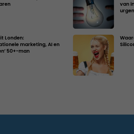
aren
van i
urgen
uit Londen:
Waaro
ationele marketing, AI en
Silico
en’ 50+-man