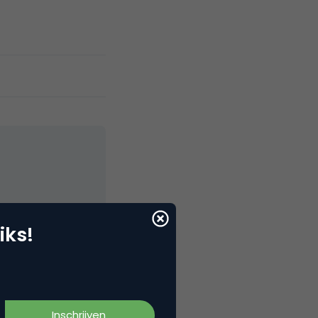
elNext, RvT
iks!