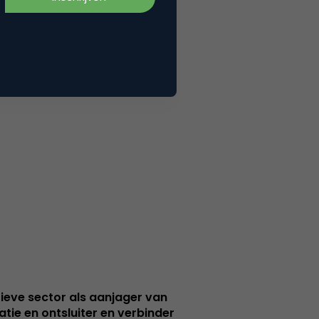
ieve sector als aanjager van
atie en ontsluiter en verbinder