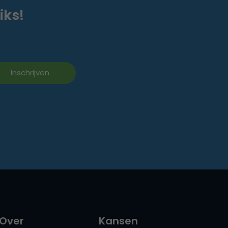
iks!
Over
Kansen