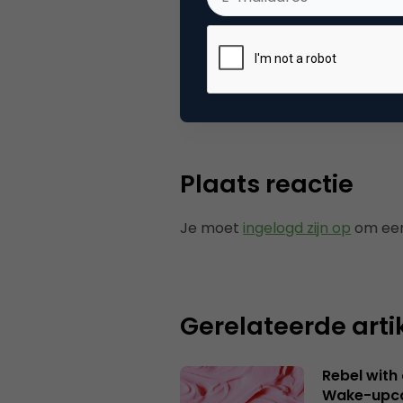
Categorie
Co
Tags
ond
Plaats reactie
Je moet
ingelogd zijn op
om een
Gerelateerde arti
Rebel with
Wake-upca