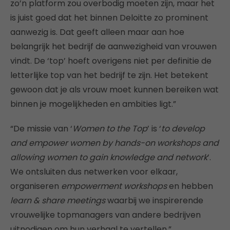
zo’n platform zou overbodig moeten zijn, maar het
is juist goed dat het binnen Deloitte zo prominent
aanwezig is. Dat geeft alleen maar aan hoe
belangrijk het bedrijf de aanwezigheid van vrouwen
vindt. De ‘top’ hoeft overigens niet per definitie de
letterlijke top van het bedrijf te zijn. Het betekent
gewoon dat je als vrouw moet kunnen bereiken wat
binnen je mogelijkheden en ambities ligt.”
“De missie van ‘
Women to the Top
’ is ‘
to develop
and empower women by hands-on workshops and
allowing women to gain knowledge and network
’.
We ontsluiten dus netwerken voor elkaar,
organiseren
empowerment workshops
en hebben
learn & share meetings
waarbij we inspirerende
vrouwelijke topmanagers van andere bedrijven
uitnodigen om hun verhaal te vertellen.”