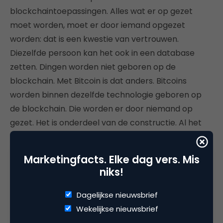
blockchaintoepassingen. Alles wat er op gezet
moet worden, moet er door iemand opgezet
worden: dat is een kwestie van vertrouwen.
Diezelfde persoon kan het ook in een database
zetten. Dingen worden niet geboren op de
blockchain. Met Bitcoin is dat anders. Bitcoins
worden binnen dezelfde technologie geboren op
de blockchain. Die worden er door niemand op
gezet. Het is onderdeel van de constructie. Al het
andere moet er worden opgezet en als dat
verkeerd gaat, staat het er voor altijd verkeerd op.
Marketingfacts. Elke dag vers. Mis
Eén valsspeler en we hebben voor altijd last van die
niks!
fout.” Geen blockchain dus voor OK.
Dagelijkse nieuwsbrief
Wekelijkse nieuwsbrief
“Ik ben heel sceptisch over