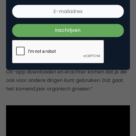
blockchaintoepassingen”
Het gebruik van de app zal nu moeten gaan
groeien. “Over een jaar hebben we meer
acceptatiepunten en ook veel meer consumenten.
Want via allerlei verschillende partijen zullen steeds
meer consumenten, om verschillende redenen de
OK-app downloaden en erachter komen dat je die
ook voor andere dingen kunt gebruiken. Dat gaat
het komend jaar organisch groeien.”