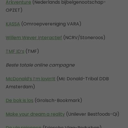
Arkventure
(Nederlands bijbelgenootschap-
OPZET)
KASSA
(Omroepvereniging VARA)
Willem Wever Interactief
(NCRV/Stoneroos)
TMF ID’s
(TMF)
Beste totale online campagne
McDonald’s I’m lovin’it
(Mc Donald-Tribal DDB
Amsterdam)
De bok is los
(Grolsch-Bookmark)
Make your dream a reality
(Unilever Bestfoods-Qi)
De vla spionnen
(Friesche Vlag-Redurban)