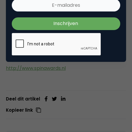
KPN
De SpinAwards 2003 zullen worden uitgereikt tijdens
het SpinAwards Diner op 1 april 2004 in het nieuwe
INIT gebouw op het Amsterdamse
Oostenburgereiland.
Bron:
http://www.spinawards.nl
Deel dit artikel
Kopieer link