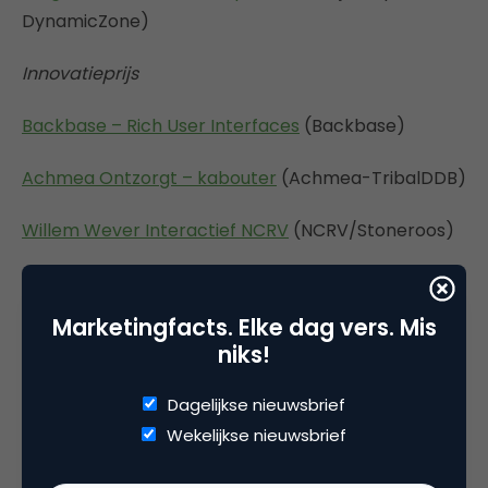
DynamicZone)
Innovatieprijs
Backbase – Rich User Interfaces
(Backbase)
Achmea Ontzorgt – kabouter
(Achmea-TribalDDB)
Willem Wever Interactief NCRV
(NCRV/Stoneroos)
Callsong NCRV
(NCRV/NOB CMF)
Marketingfacts. Elke dag vers. Mis
Beste online adverteerder
niks!
Unilever
Dagelijkse nieuwsbrief
Wekelijkse nieuwsbrief
Achmea