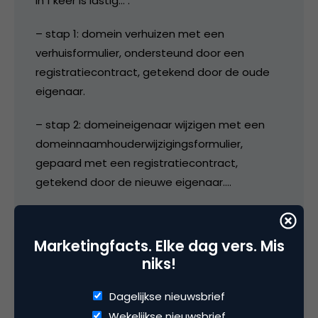
in 1 keer is lastig… :
– stap 1: domein verhuizen met een
verhuisformulier, ondersteund door een
registratiecontract, getekend door de oude
eigenaar.
– stap 2: domeineigenaar wijzigen met een
domeinnaamhouderwijzigingsformulier,
gepaard met een registratiecontract,
getekend door de nieuwe eigenaar….
Juridisch allemaal heel correct, maar o zo
omslachtig.
Marketingfacts. Elke dag vers. Mis
niks!
21 april 2006 om 18:51
Dagelijkse nieuwsbrief
Wekelijkse nieuwsbrief