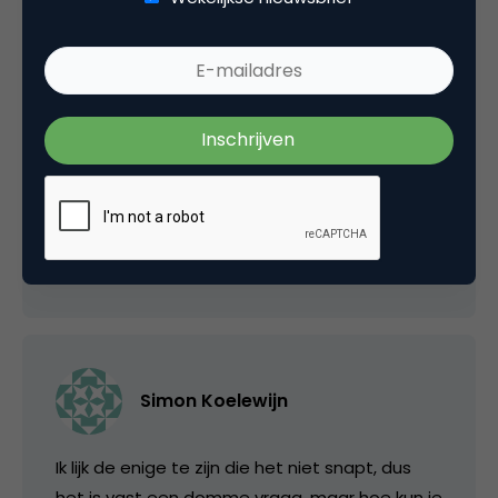
alternet
Neem van mij maar aan dat elk land wel zijn
rarigheden kent… zeker de landen waar nog
restricties gelden.
21 april 2006 om 19:00
Simon Koelewijn
Ik lijk de enige te zijn die het niet snapt, dus
het is vast een domme vraag, maar hoe kun je