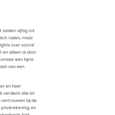
zelden vijftig tot
zich raden, maar
ights over vooral
t en alleen al door
zomaar een bijna
taan van een
er en heel
 verdient alle lof
n vertrouwen bij de
 privérekening, en
nheidsprijs had