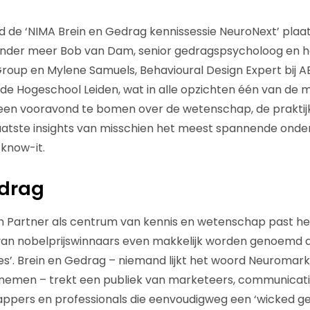
d de ‘NIMA Brein en Gedrag kennissessie NeuroNext’ plaa
onder meer Bob van Dam, senior gedragspsycholoog en h
roup en Mylene Samuels, Behavioural Design Expert bij 
de Hogeschool Leiden, wat in alle opzichten één van de
een vooravond te bomen over de wetenschap, de praktijk
 laatste insights van misschien het meest spannende onde
know-it.
drag
n Partner als centrum van kennis en wetenschap past h
an nobelprijswinnaars even makkelijk worden genoemd al
es’. Brein en Gedrag – niemand lijkt het woord Neuromar
nemen – trekt een publiek van marketeers, communicatie
pers en professionals die eenvoudigweg een ‘wicked g