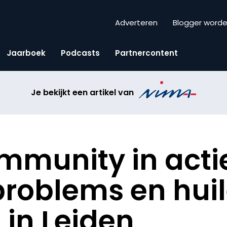
Adverteren
Blogger word
Jaarboek
Podcasts
Partnercontent
Je bekijkt een artikel van
munity in acti
problems en hui
 in Leiden