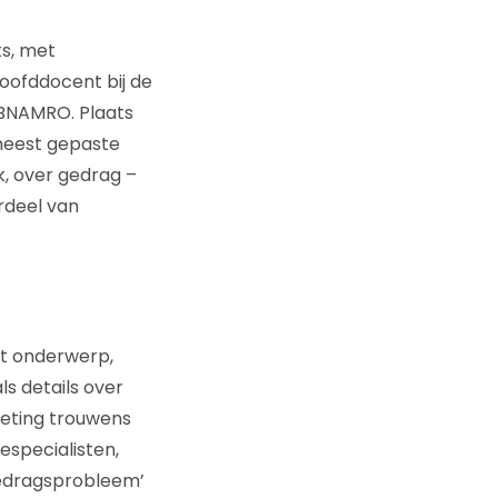
ts, met
oofddocent bij de
ABNAMRO. Plaats
 meest gepaste
, over gedrag –
rdeel van
et onderwerp,
s details over
keting trouwens
specialisten,
edragsprobleem’