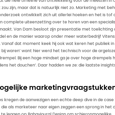
at die hele timeline van ontwikkeling voor de meesten in 
ou zijn, maar dat is natuurlijk niet zo. Marketing met beh
nderzoek ontwikkelt zich uit allerlei hoeken en het is to
 complete uiteenzetting over te horen van een specialis
aakt. Van Dam besloot zijn presentatie met toelichting
el en de manier waarop onder meer waterbedrijf Viten
 Vanaf dat moment keek hij ook wat keren het publiek in
 bij waren’ want hier werd het technisch voor de argeloze
rempel. Bij een hoge mindset ga je over hoge drempels h
dens het douchen’. Daar hadden we ze: die laatste insight
ogelijke marketingvraagstukke
es kregen de aanwezigen een echte deep dive in de case
ie als marketeer naar eigen zeggen een sprong in het 
e te leggen op Bahavioural Design om schieronmogelijke