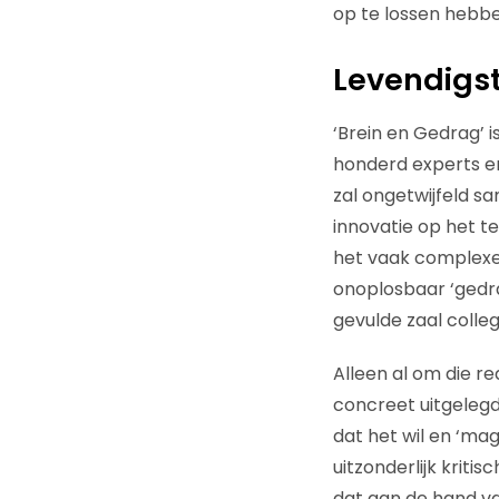
op te lossen hebben
Levendigs
‘Brein en Gedrag’ 
honderd experts en
zal ongetwijfeld s
innovatie op het te
het vaak complexe 
onoplosbaar ‘gedr
gevulde zaal colle
Alleen al om die 
concreet uitgelegd
dat het wil en ‘ma
uitzonderlijk krit
dat aan de hand v