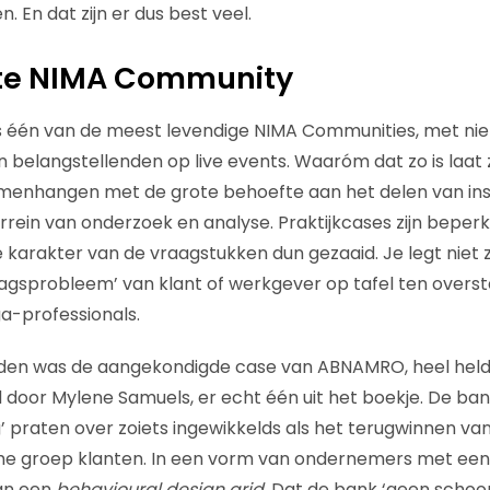
. En dat zijn er dus best veel.
te NIMA Community
is één van de meest levendige NIMA Communities, met niet 
 belangstellenden op live events. Waaróm dat zo is laat 
amenhangen met de grote behoefte aan het delen van ins
rrein van onderzoek en analyse. Praktijkcases zijn beperk
karakter van de vraagstukken dun gezaaid. Je legt niet 
agsprobleem’ van klant of werkgever op tafel ten overs
ga-professionals.
reden was de aangekondigde case van ABNAMRO, heel held
 door Mylene Samuels, er echt één uit het boekje. De bank
g’ praten over zoiets ingewikkelds als het terugwinnen va
ische groep klanten. In een vorm van ondernemers met een
an een
behavioural design grid
. Dat de bank ‘geen schoo