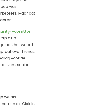
groep was
rketeers. Maar dat
anter.
nity-voorzitter
zijn club
ige aan het woord
ijpraat over trends,
gedrag voor de
 van Dam, senior
jn we als
namen als Cialdini