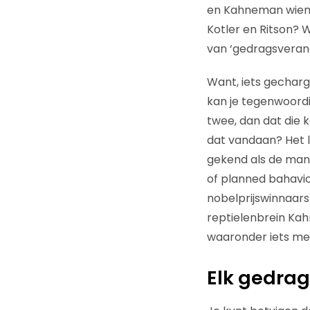
en Kahneman wiens
Kotler en Ritson?
van ‘gedragsveran
Want, iets gechar
kan je tegenwoordi
twee, dan dat die
dat vandaan? Het l
gekend als de man 
of planned bahavio
nobelprijswinnaars)
reptielenbrein Ka
waaronder iets m
Elk gedrag