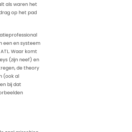
t als waren het
edrag op het pad
tieprofessional
em een en systeem
 ATL. Waar komt
ys (zijn neef) en
regen, de theory
n (ook al
en bij dat
oorbeelden