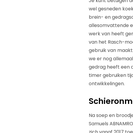
Je kunt betuigen d
wel gesneden koek z
brein- en gedragso
allesomvattende en
werk van heeft gem
van het Rasch-mod
gebruik van maakt.
we er nog allemaal
gedrag heeft een d
timer gebruiken tij
ontwikkelingen.
Schieronm
Na soep en broodj
Samuels ABNAMRO d
zich vanaf 2017 to