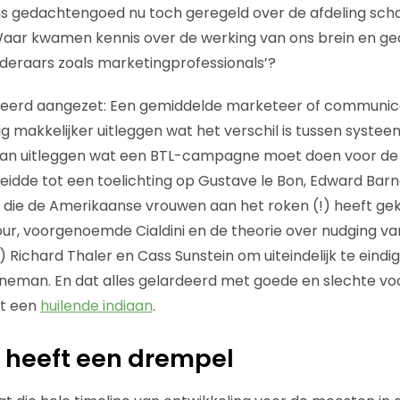
 gedachtengoed nu toch geregeld over de afdeling schal
 Waar kwamen kennis over de werking van ons brein en g
deraars zoals marketingprofessionals’?
geerd aangezet: Een gemiddelde marketeer of communica
g makkelijker uitleggen wat het verschil is tussen syste
 kan uitleggen wat een BTL-campagne moet doen voor de
eidde tot een toelichting op Gustave le Bon, Edward Barne
die de Amerikaanse vrouwen aan het roken (!) heeft gek
ur, voorgenoemde Cialdini en de theorie over nudging va
 Richard Thaler en Cass Sunstein om uiteindelijk te eindig
hneman. En dat alles gelardeerd met goede en slechte v
et een
huilende indiaan
.
 heeft een drempel