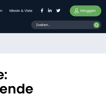
Inloggen
en
Missie & Visie
e:
lende