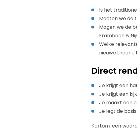
Is het traditio
Moeten we de th
Mogen we de be
Frambach & Nij
Welke relevante
nieuwe theorie 
Direct re
Je krijgt een h
Je krijgt een ki
Je maakt een ee
Je legt de basis
Kortom: een waard