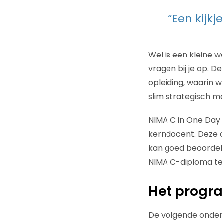
“Een kijk
Wel is een kleine 
vragen bij je op. 
opleiding, waarin 
slim strategisch m
NIMA C in One Day
kerndocent. Deze d
kan goed beoordele
NIMA C-diploma te
Het prog
De volgende onde