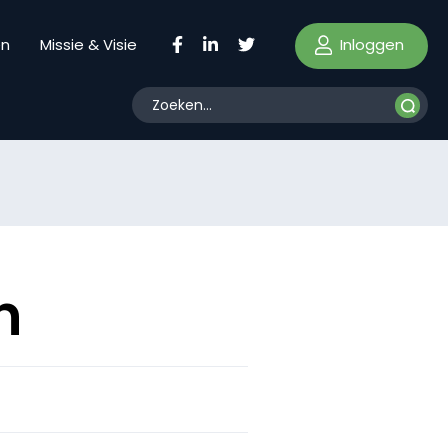
Inloggen
en
Missie & Visie
n