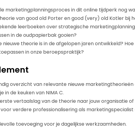
nele marketingplanningsproces in dit online tijdperk nog w
eorie van good old Porter en good (very) old Kotler bij h
kende leerboeken over strategische marketingplanning
ssen in de oudpapierbak gooien?
 nieuwe theorie is in de afgelopen jaren ontwikkeld? Hoe
toepassen in onze beroepspraktijk?
ndement
andig overzicht van relevante nieuwe marketingtheorieën
jkje in de keuken van NIMA C.
rste vertaalslag van de theorie naar jouw organisatie of
 voor verdere professionalisering als marketingspecialist 
evolle toevoeging voor je dagelijkse werkzaamheden.