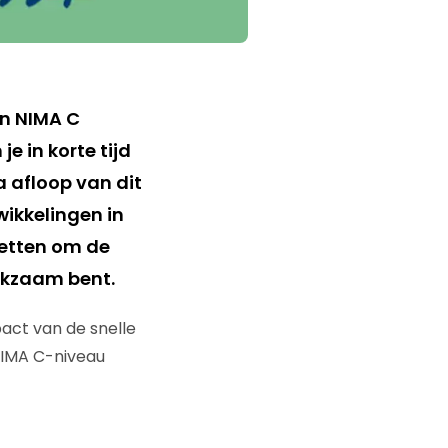
en NIMA C
e in korte tijd
a afloop van dit
ikkelingen in
nzetten om de
erkzaam bent.
act van de snelle
NIMA C-niveau