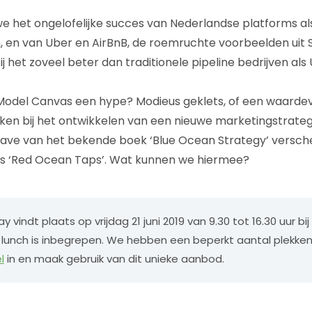
e het ongelofelijke succes van Nederlandse platforms al
 en van Uber en AirBnB, de roemruchte voorbeelden uit Si
 het zoveel beter dan traditionele pipeline bedrijven als 
 Model Canvas een hype? Modieus geklets, of een waardev
en bij het ontwikkelen van een nieuwe marketingstrateg
tgave van het bekende boek ‘Blue Ocean Strategy’ versche
rs ‘Red Ocean Taps’. Wat kunnen we hiermee?
 vindt plaats op vrijdag 21 juni 2019 van 9.30 tot 16.30 uur bij
unch is inbegrepen. We hebben een beperkt aantal plekken
l
in en maak gebruik van dit unieke aanbod.