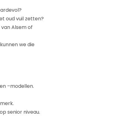
aardevol?
et oud vuil zetten?
 van Alsem of
 kunnen we die
 en –modellen.
 merk.
op senior niveau.