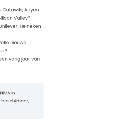
s Catawiki, Adyen
licon Valley?
Unilever, Heineken
olle nieuwe
ie?
en vorig jaar van
 NIMA in
 beschikbaar,