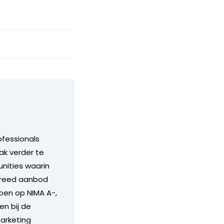
ofessionals
ak verder te
unities waarin
 breed aanbod
doen op NIMA A-,
en bij de
arketing