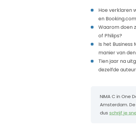
Hoe verklaren w
en Booking.com,
Waarom doen zij
of Philips?
Is het Business
manier van denk
Tien jaar na ui
dezelfde auteu
NIMA C in One Day
Amsterdam. De l
dus
schrijf je sne