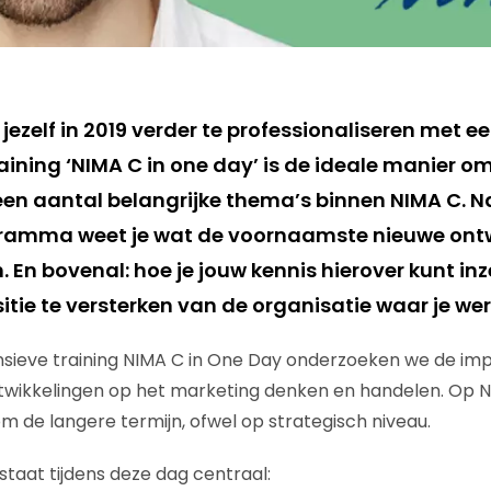
jezelf in 2019 verder te professionaliseren met e
aining ‘NIMA C in one day’ is de ideale manier om j
 een aantal belangrijke thema’s binnen NIMA C. N
amma weet je wat de voornaamste nieuwe ontw
n. En bovenal: hoe je jouw kennis hierover kunt i
itie te versterken van de organisatie waar je w
ensieve training NIMA C in One Day onderzoeken we de imp
twikkelingen op het marketing denken en handelen. Op 
om de langere termijn, ofwel op strategisch niveau.
staat tijdens deze dag centraal: