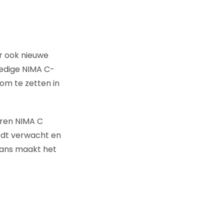
er ook nieuwe
ledige NIMA C-
om te zetten in
aren NIMA C
rdt verwacht en
kans maakt het